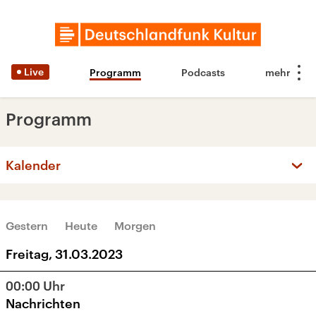
Live
Programm
Podcasts
Programm
Kalender
‹
›
MÄRZ 2023
Gestern
Heute
Morgen
Mo
Di
Mi
Do
Fr
Sa
So
Freitag, 31.03.2023
27
28
1
2
3
4
5
00:00
Uhr
6
7
8
9
10
11
12
Nachrichten