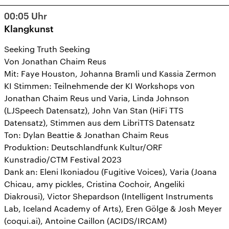
13
14
15
16
17
18
19
00:05
Uhr
20
21
22
23
24
25
26
Klangkunst
27
28
29
30
31
1
2
Seeking Truth Seeking
Von Jonathan Chaim Reus
Mit: Faye Houston, Johanna Bramli und Kassia Zermon
KI Stimmen: Teilnehmende der KI Workshops von
Jonathan Chaim Reus und Varia, Linda Johnson
(LJSpeech Datensatz), John Van Stan (HiFi TTS
Datensatz), Stimmen aus dem LibriTTS Datensatz
Ton: Dylan Beattie & Jonathan Chaim Reus
Produktion: Deutschlandfunk Kultur/ORF
Kunstradio/CTM Festival 2023
Dank an: Eleni Ikoniadou (Fugitive Voices), Varia (Joana
Chicau, amy pickles, Cristina Cochoir, Angeliki
Diakrousi), Victor Shepardson (Intelligent Instruments
Lab, Iceland Academy of Arts), Eren Gölge & Josh Meyer
(coqui.ai), Antoine Caillon (ACIDS/IRCAM)