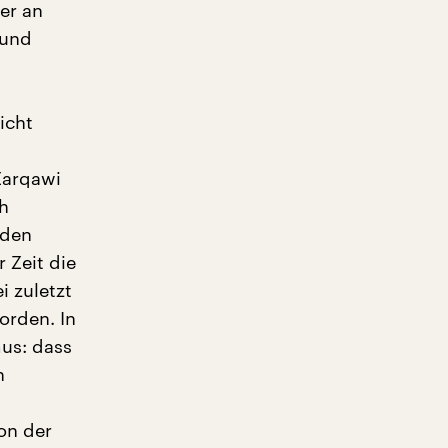
er an
 und
icht
Zarqawi
h
mden
 Zeit die
 zuletzt
orden. In
mus: dass
n
on der