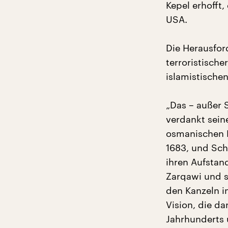
Kepel erhofft,
USA.
Die Herausfor
terroristisch
islamistischen
„Das – außer 
verdankt sein
osmanischen 
1683, und Sch
ihren Aufstan
Zarqawi und s
den Kanzeln i
Vision, die d
Jahrhunderts