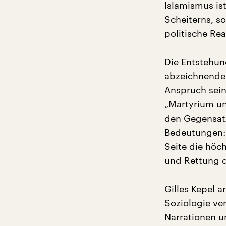
Islamismus ist
Scheiterns, so
politische Rea
Die Entstehun
abzeichnenden
Anspruch sein
„Martyrium un
den Gegensat
Bedeutungen: W
Seite die höc
und Rettung d
Gilles Kepel a
Soziologie ver
Narrationen u