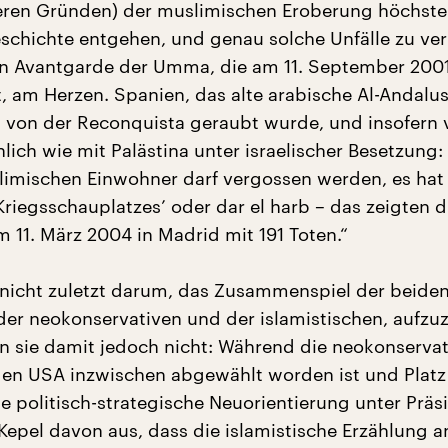
eren Gründen) der muslimischen Eroberung höchste
eschichte entgehen, und genau solche Unfälle zu ve
en Avantgarde der Umma, die am 11. September 200
, am Herzen. Spanien, das alte arabische Al-Andalus
s von der Reconquista geraubt wurde, und insofern v
lich wie mit Palästina unter israelischer Besetzung:
limischen Einwohner darf vergossen werden, es hat
Kriegsschauplatzes’ oder dar el harb – das zeigten d
 11. März 2004 in Madrid mit 191 Toten.“
 nicht zuletzt darum, das Zusammenspiel der beide
der neokonservativen und der islamistischen, aufzu
n sie damit jedoch nicht: Während die neokonservat
den USA inzwischen abgewählt worden ist und Plat
e politisch-strategische Neuorientierung unter Präs
epel davon aus, dass die islamistische Erzählung a