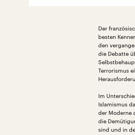
Der französisc
besten Kenner
den vergangen
die Debatte ü
Selbstbehaupt
Terrorismus e
Herausforderu
Im Unterschie
Islamismus da
der Moderne a
die Demütigun
sind und in d