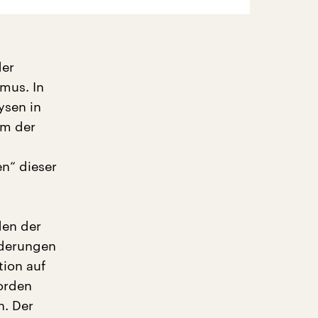
der
mus. In
ysen in
rm der
n“ dieser
den der
rderungen
tion auf
orden
n. Der