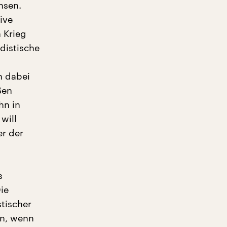
hsen.
ive
 Krieg
distische
h dabei
ßen
hn in
will
er der
s
ie
stischer
en, wenn