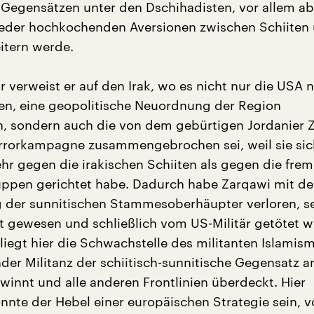
 Gegensätzen unter den Dschihadisten, vor allem ab
eder hochkochenden Aversionen zwischen Schiiten
itern werde.
r verweist er auf den Irak, wo es nicht nur die USA n
en, eine geopolitische Neuordnung der Region
, sondern auch die von dem gebürtigen Jordanier 
rrorkampagne zusammengebrochen sei, weil sie sic
ehr gegen die irakischen Schiiten als gegen die fre
ppen gerichtet habe. Dadurch habe Zarqawi mit der
 der sunnitischen Stammesoberhäupter verloren, sei
ert gewesen und schließlich vom US-Militär getötet w
liegt hier die Schwachstelle des militanten Islamis
er Militanz der schiitisch-sunnitische Gegensatz a
innt und alle anderen Frontlinien überdeckt. Hier
nnte der Hebel einer europäischen Strategie sein, v