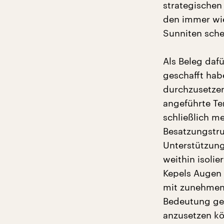
strategischen
den immer wi
Sunniten sche
Als Beleg dafü
geschafft hab
durchzusetzen
angeführte Te
schließlich m
Besatzungstru
Unterstützung
weithin isoli
Kepels Augen 
mit zunehmend
Bedeutung gew
anzusetzen kö