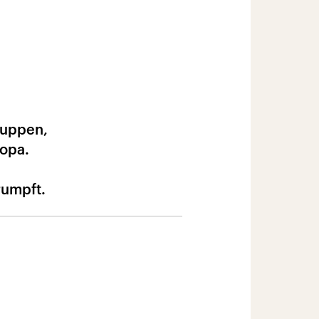
ruppen,
ropa.
rumpft.