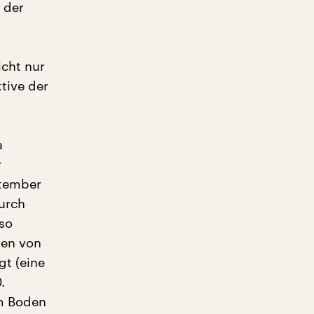
e der
icht nur
tive der
a
r
ptember
durch
so
ten von
gt (eine
.
m Boden