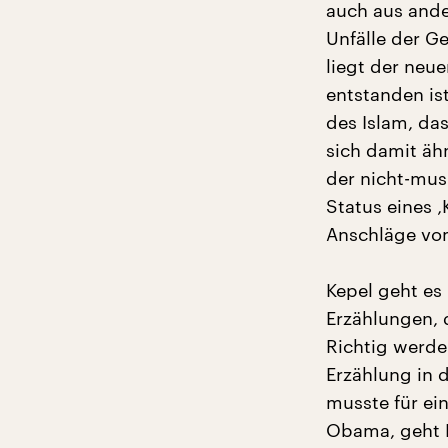
auch aus and
Unfälle der G
liegt der neu
entstanden ist
des Islam, da
sich damit ähn
der nicht-mus
Status eines ‚
Anschläge vom
Kepel geht es
Erzählungen, 
Richtig werde
Erzählung in 
musste für ein
Obama, geht K