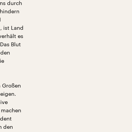
ns durch
rhindern
1
, ist Land
erhält es
 Das Blut
 den
ie
n Großen
zeigen.
ive
z machen
ident
n den