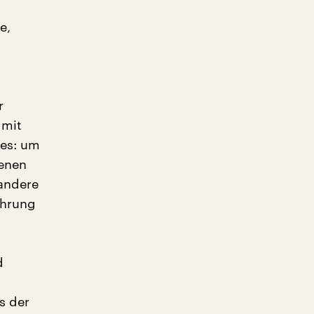
e,
r
 mit
 es: um
enen
 andere
ahrung
d
s der