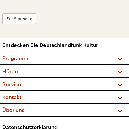
Zur Startseite
Entdecken Sie Deutschlandfunk Kultur
Programm
Vorschau und Rückschau
Hören
Sendungen und Podcasts
Livestream
Service
Musikliste
Frequenzen (UKW + DAB+)
FAQ
Kontakt
Kakadu – Das Kinderprogramm
Apps
Archiv
Hörerservice
Über uns
Newsletter
Social Media
Deutschlandradio
RSS
Datenschutzerklärung