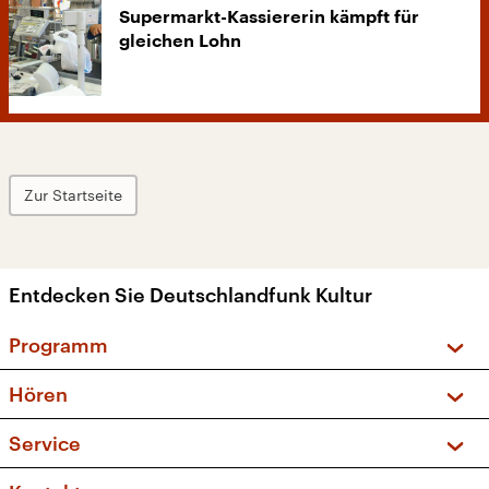
Supermarkt-Kassiererin kämpft für
gleichen Lohn
Zur Startseite
Entdecken Sie Deutschlandfunk Kultur
Programm
Vorschau und Rückschau
Hören
Sendungen und Podcasts
Livestream
Service
Musikliste
Frequenzen (UKW + DAB+)
FAQ