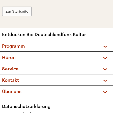
Zur Startseite
Entdecken Sie Deutschlandfunk Kultur
Programm
Vorschau und Rückschau
Hören
Sendungen und Podcasts
Livestream
Service
Musikliste
Frequenzen (UKW + DAB+)
FAQ
Kontakt
Kakadu – Das Kinderprogramm
Apps
Archiv
Hörerservice
Über uns
Newsletter
Social Media
Deutschlandradio
RSS
Datenschutzerklärung
Presse
Veranstaltungen