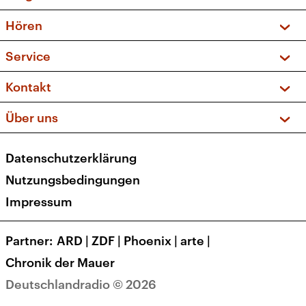
Vorschau und Rückschau
Hören
Sendungen und Podcasts
Livestream
Service
Musikliste
Frequenzen (UKW + DAB+)
FAQ
Kontakt
Kakadu – Das Kinderprogramm
Apps
Archiv
Hörerservice
Über uns
Newsletter
Social Media
Deutschlandradio
RSS
Datenschutzerklärung
Presse
Veranstaltungen
Nutzungsbedingungen
Karriere
Impressum
Transparenz
Korrekturen und Richtigstellungen
Partner
ARD
|
ZDF
|
Phoenix
|
arte
|
Barrierefreiheit
Chronik der Mauer
Deutschlandradio © 2026