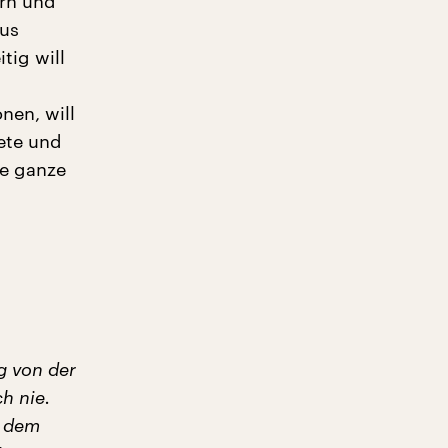
ern und
aus
tig will
nen, will
tete und
ne ganze
g von der
h nie.
h dem