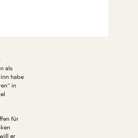
e
n als
 Sinn habe
ren“ in
el
fen für
nken
ill er