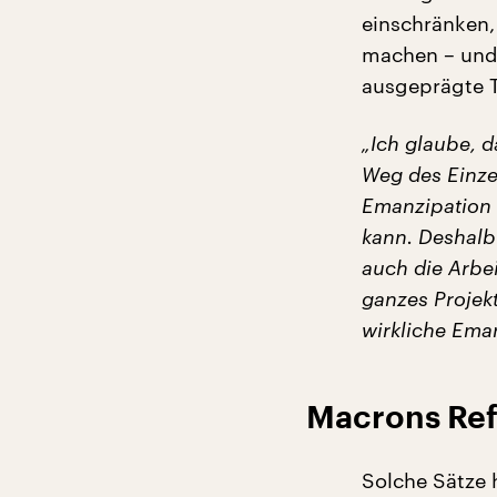
einschränken,
machen – und 
ausgeprägte T
„Ich glaube, d
Weg des Einzel
Emanzipation 
kann. Deshalb 
auch die Arbei
ganzes Projek
wirkliche Eman
Macrons Ref
Solche Sätze 