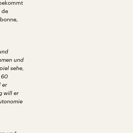
e bekommt
 de
rbonne,
 und
ahmen und
piel sehe,
 60
 er
 will er
Autonomie