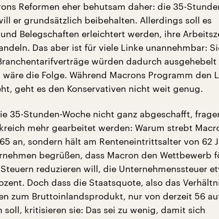
ns Reformen eher behutsam daher: die 35-Stund
ill er grundsätzlich beibehalten. Allerdings soll es
nd Belegschaften erleichtert werden, ihre Arbeitsz
andeln. Das aber ist für viele Linke unannehmbar: Si
 Branchentarifverträge würden dadurch ausgehebelt
wäre die Folge. Während Macrons Programm den L
eht, geht es den Konservativen nicht weit genug.
e 35-Stunden-Woche nicht ganz abgeschafft, fragen
kreich mehr gearbeitet werden: Warum strebt Macr
65 an, sondern hält am Renteneintrittsalter von 62 
ternehmen begrüßen, dass Macron den Wettbewerb f
teuern reduzieren will, die Unternehmenssteuer e
ozent. Doch dass die Staatsquote, also das Verhältn
n zum Bruttoinlandsprodukt, nur von derzeit 56 au
 soll, kritisieren sie: Das sei zu wenig, damit sich