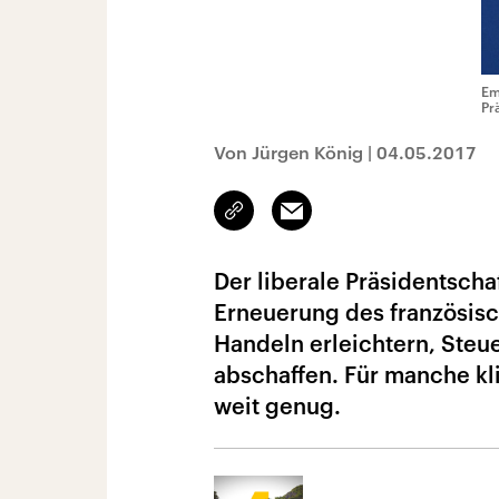
Em
Pr
Von Jürgen König
|
04.05.2017
Link
Email
kopieren/teilen
Der liberale Präsidentscha
Erneuerung des französisch
Handeln erleichtern, Steu
abschaffen. Für manche kl
weit genug.