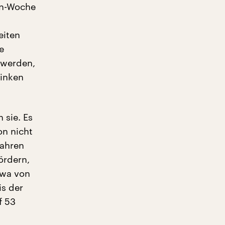
en-Woche
eiten
e
 werden,
inken
 sie. Es
on nicht
Jahren
ördern,
twa von
is der
f 53