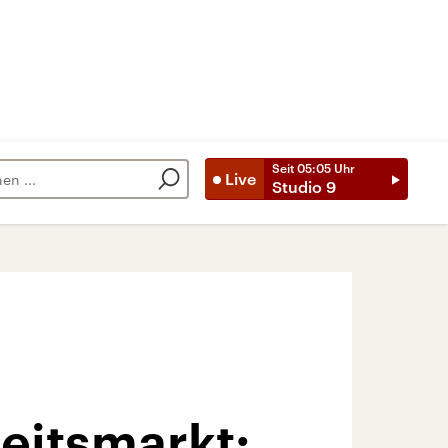
Seit
05:05
Uhr
Live
Studio 9
eitsmarkt: