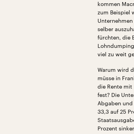
kommen Macro
zum Beispiel w
Unternehmen u
selber auszuh
fürchten, die
Lohndumping 
viel zu weit g
Warum wird di
müsse in Fran
die Rente mit 
fest? Die Un
Abgaben und S
33,3 auf 25 Pr
Staatsausgabe
Prozent sinken