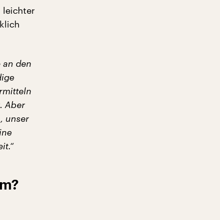
leichter
klich
e an den
dige
rmitteln
t. Aber
, unser
ine
it.“
am?
i