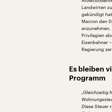
Arbeitslosenv
Landwirten zu
gekündigt hat,
Macron den Dr
anzunehmen. D
Privilegien a
Eisenbahner –
Regierung zer
Es bleiben v
Programm
„Gleichzeitig 
Wohnungssteue
Diese Steuer 