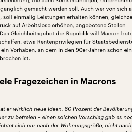
ersicherung, die auch Selbstständigen, Unternehm
gänglich gemacht werden soll. Auch wer von sich 
 soll einmalig Leistungen erhalten können, gleichzei
uck auf Arbeitslose erhöhen, angebotene Stellen
as Gleichheitsgebot der Republik will Macron beto
bschaffen, etwa Rentenprivilegien für Staatsbediens
 ein Vorhaben, an dem in den 90er-Jahren schon ei
brochen ist.
iele Fragezeichen in Macrons
hat er wirklich neue Ideen. 80 Prozent der Bevölkerun
r zu befreien – einen solchen Vorschlag gab es noc
richtet sich nur nach der Wohnungsgröße, nicht nac