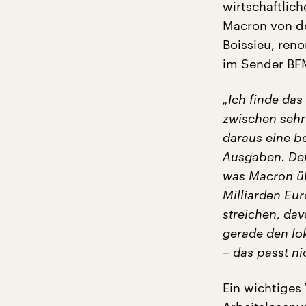
wirtschaftlic
Macron von de
Boissieu, ren
im Sender BF
„Ich finde das
zwischen sehr
daraus eine 
Ausgaben. Der 
was Macron üb
Milliarden Eur
streichen, dav
gerade den lo
– das passt n
Ein wichtiges