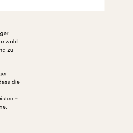
nger
de wohl
ind zu
ger
dass die
isten –
me.