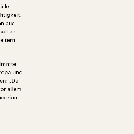
ziska
tigkeit.
en aus
batten
eitern,
stimmte
uropa und
en: „Der
or allem
heorien