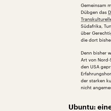
Gemeinsam mit 
Dübgen das
D
Transkulturell
Südafrika, Tu
über Gerechti
die dort bis
Denn bisher w
Art von Nord-
den USA geprä
Erfahrungshor
der starken k
nicht angemess
Ubuntu: ein