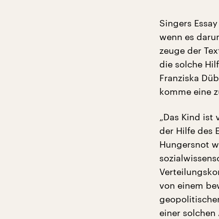
Singers Essay 
wenn es darum
zeuge der Tex
die solche Hil
Franziska Düb
komme eine zu
„Das Kind ist 
der Hilfe des
Hungersnot wie
sozialwissens
Verteilungsko
von einem bew
geopolitische
einer solchen