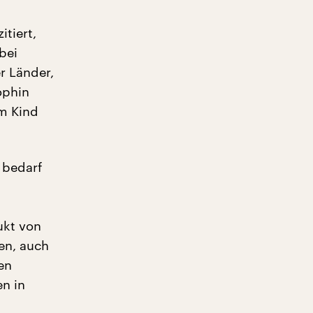
itiert,
bei
r Länder,
sophin
m Kind
d bedarf
ukt von
en, auch
en
n in