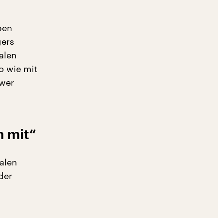
ben
gers
alen
o wie mit
 wer
n mit“
alen
der