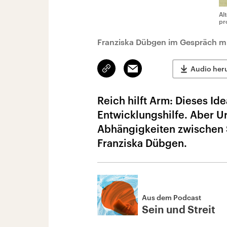
Al
pr
Franziska Dübgen im Gespräch mi
Link
Email
Audio her
kopieren/teilen
Reich hilft Arm: Dieses Id
Entwicklungshilfe. Aber U
Abhängigkeiten zwischen S
Franziska Dübgen.
Aus dem Podcast
Sein und Streit