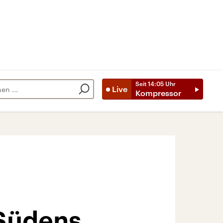
Seit
14:05
Uhr
Live
Kompressor
 Südens