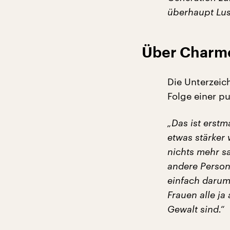
überhaupt Lust
Über Charme
Die Unterzeic
Folge einer p
„Das ist erst
etwas stärker 
nichts mehr sa
andere Person 
einfach darum,
Frauen alle ja
Gewalt sind.“