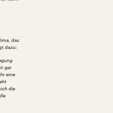
lima, das
gt dazu:
wegung
ir gar
ehr eine
geht
ich die
lle