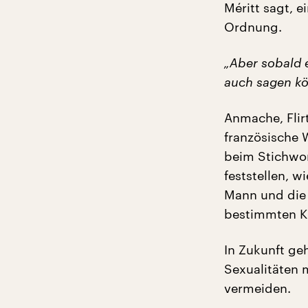
Méritt sagt, ei
Ordnung.
„Aber sobald e
auch sagen kön
Anmache, Flir
französische W
beim Stichwort
feststellen, w
Mann und die 
bestimmten Kre
In Zukunft geh
Sexualitäten 
vermeiden.