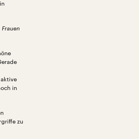
in
s Frauen
höne
 Gerade
 aktive
noch in
en
griffe zu