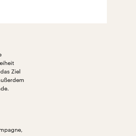
e
eiheit
das Ziel
 außerdem
nde.
Kampagne,