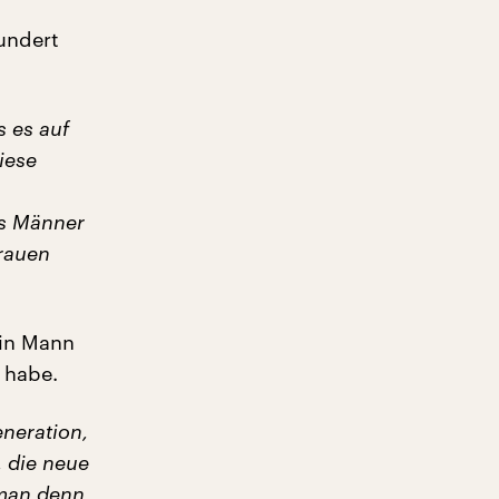
hundert
s es auf
iese
ss Männer
Frauen
 in Mann
 habe.
eneration,
 die neue
 man denn