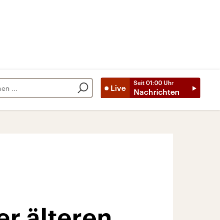
Seit
01:00
Uhr
Live
Nachrichten
er älteren