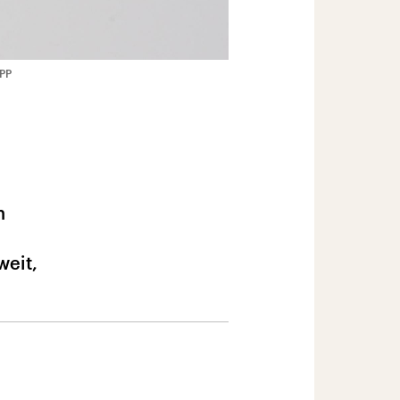
PPP
n
weit,