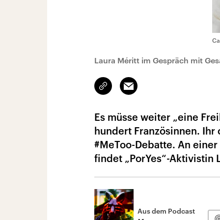
Ca
Laura Méritt im Gespräch mit Ges
Link
Email
kopieren/teilen
Es müsse weiter „eine Fr
hundert Französinnen. Ihr 
#MeToo-Debatte. An einer 
findet „PorYes“-Aktivistin 
Aus dem Podcast