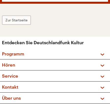
Zur Startseite
Entdecken Sie Deutschlandfunk Kultur
Programm
Vorschau und Rückschau
Hören
Sendungen und Podcasts
Livestream
Service
Musikliste
Frequenzen (UKW + DAB+)
FAQ
Kontakt
Kakadu – Das Kinderprogramm
Apps
Archiv
Hörerservice
Über uns
Newsletter
Social Media
Deutschlandradio
RSS