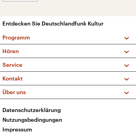
Entdecken Sie Deutschlandfunk Kultur
Programm
Vorschau und Rückschau
Hören
Sendungen und Podcasts
Livestream
Service
Musikliste
Frequenzen (UKW + DAB+)
FAQ
Kontakt
Kakadu – Das Kinderprogramm
Apps
Archiv
Hörerservice
Über uns
Newsletter
Social Media
Deutschlandradio
RSS
Datenschutzerklärung
Presse
Veranstaltungen
Nutzungsbedingungen
Karriere
Impressum
Transparenz