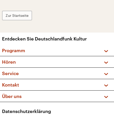
Zur Startseite
Entdecken Sie Deutschlandfunk Kultur
Programm
Vorschau und Rückschau
Hören
Sendungen und Podcasts
Livestream
Service
Musikliste
Frequenzen (UKW + DAB+)
FAQ
Kontakt
Kakadu – Das Kinderprogramm
Apps
Archiv
Hörerservice
Über uns
Newsletter
Social Media
Deutschlandradio
RSS
Datenschutzerklärung
Presse