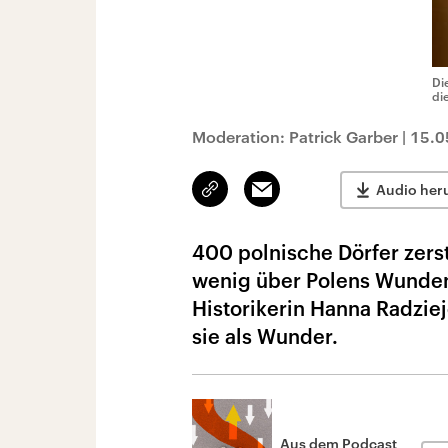
Di
di
Moderation: Patrick Garber
|
15.0
Link
Email
Audio her
kopieren/teilen
400 polnische Dörfer zers
wenig über Polens Wunden 
Historikerin Hanna Radzie
sie als Wunder.
Aus dem Podcast