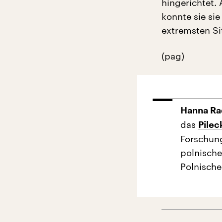
hingerichtet.
konnte sie sie
extremsten Si
(pag)
Hanna Ra
das
Pileck
Forschung
polnische
Polnische 