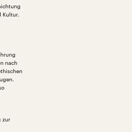
nichtung
 Kultur.
fahrung
en nach
ethischen
lugen.
so
 zur