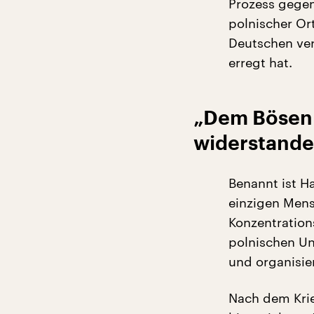
Prozess gegen
polnischer Or
Deutschen ver
erregt hat.
„Dem Bösen 
widerstande
Benannt ist H
einzigen Mensc
Konzentrations
polnischen Un
und organisie
Nach dem Kri