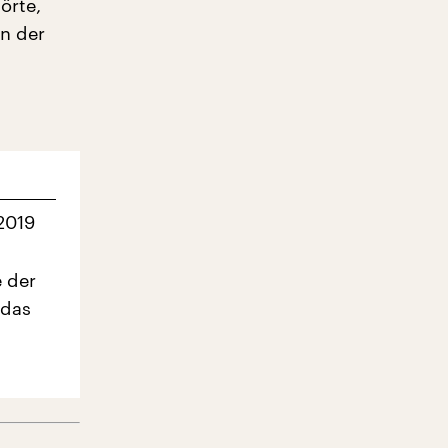
örte,
in der
 2019
e der
 das