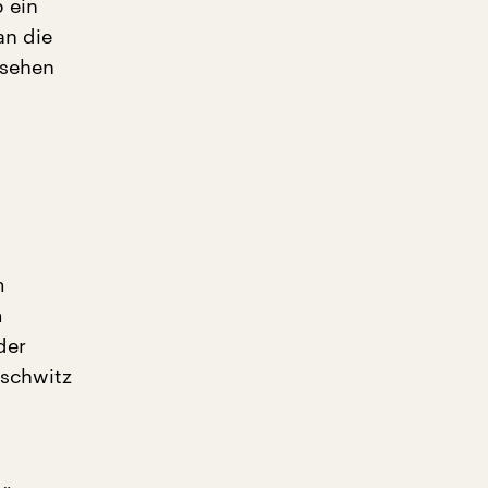
 ein
an die
fsehen
m
m
der
uschwitz