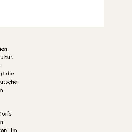
hen
ultur.
h
gt die
eutsche
en
Dorfs
en
ken“ im