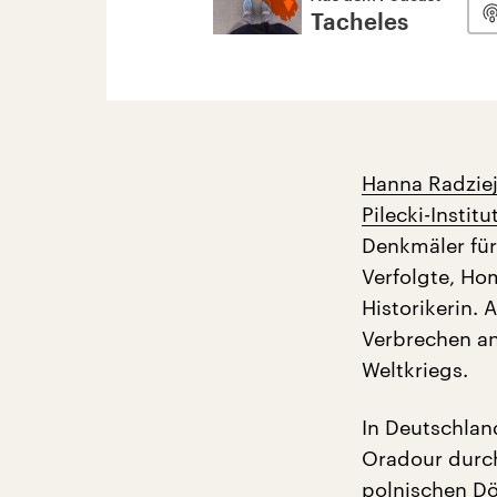
Tacheles
Hanna Radzie
Pilecki-Institu
Denkmäler für
Verfolgte, Ho
Historikerin.
Verbrechen an
Weltkriegs.
In Deutschlan
Oradour durch
polnischen Dö