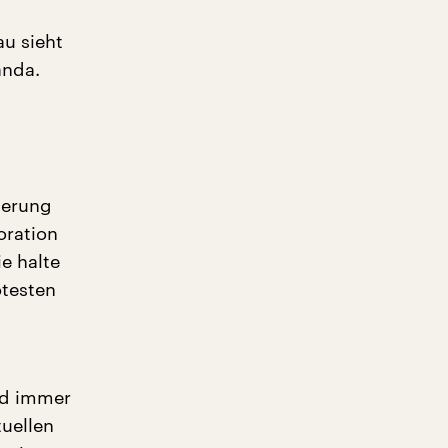
au sieht
anda.
ierung
oration
e halte
otesten
nd immer
tuellen