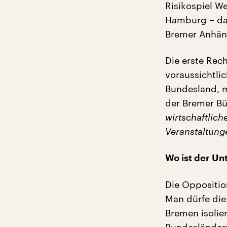
Risikospiel W
Hamburg – dar
Bremer Anhäng
Die erste Rec
voraussichtli
Bundesland, m
der Bremer Bü
wirtschaftlich
Veranstaltun
Wo ist der Un
Die Oppositio
Man dürfe die
Bremen isolie