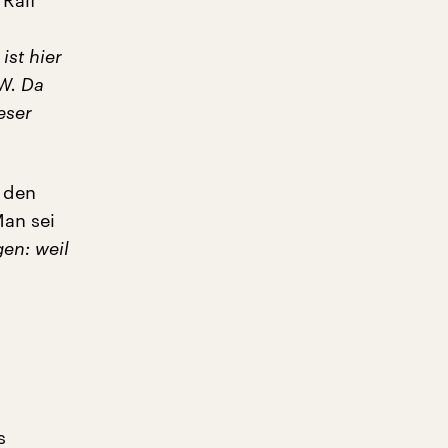
 Ralf
ist hier
RW. Da
eser
t den
Man sei
en: weil
s