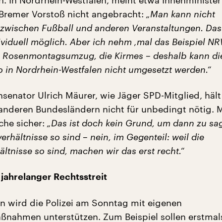
. In Nordrhein-Westfalen, meint etwa Innenminister
r Bremer Vorstoß nicht angebracht:
„Man kann nicht
 zwischen Fußball und anderen Veranstaltungen. Das 
ividuell möglich. Aber ich nehm ‚mal das Beispiel N
 Rosenmontagsumzug, die Kirmes – deshalb kann di
 in Nordrhein-Westfalen nicht umgesetzt werden.“
senator Ulrich Mäurer, wie Jäger SPD-Mitglied, häl
anderen Bundesländern nicht für unbedingt nötig. 
che sicher:
„Das ist doch kein Grund, um dann zu sag
erhältnisse so sind – nein, im Gegenteil: weil die
ltnisse so sind, machen wir das erst recht.“
 jahrelanger Rechtsstreit
 wird die Polizei am Sonntag mit eigenen
ßnahmen unterstützen. Zum Beispiel sollen erstmal