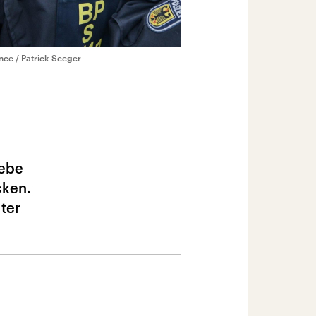
ance / Patrick Seeger
iebe
cken.
lter