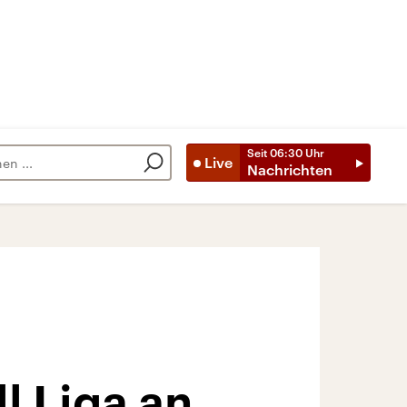
Seit
06:30
Uhr
Live
Nachrichten
l Liga an