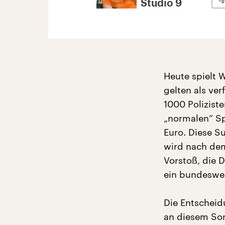
Studio 9
Heute spielt
gelten als ver
1000 Polizist
„normalen“ Sp
Euro. Diese S
wird nach dem
Vorstoß, die D
ein bundeswei
Die Entscheid
an diesem Son