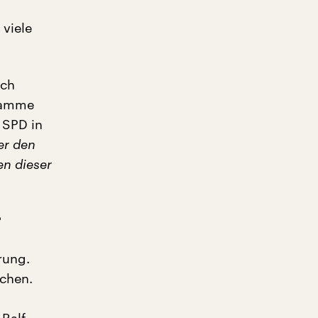
viele
ich
klamme
 SPD in
er den
en dieser
?
rung.
achen.