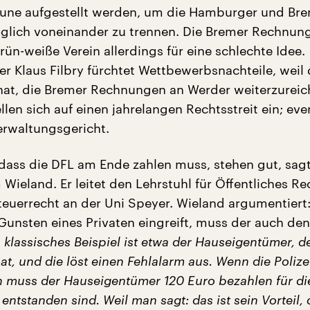
une aufgestellt werden, um die Hamburger und Br
glich voneinander zu trennen. Die Bremer Rechnung
rün-weiße Verein allerdings für eine schlechte Idee.
er Klaus Filbry fürchtet Wettbewerbsnachteile, weil 
at, die Bremer Rechnungen an Werder weiterzureich
ellen sich auf einen jahrelangen Rechtsstreit ein; eve
rwaltungsgericht.
dass die DFL am Ende zahlen muss, stehen gut, sagt
 Wieland. Er leitet den Lehrstuhl für Öffentliches Re
teuerrecht an der Uni Speyer. Wieland argumentiert
 Gunsten eines Privaten eingreift, muss der auch den
 klassisches Beispiel ist etwa der Hauseigentümer, d
t, und die löst einen Fehlalarm aus. Wenn die Poliz
n muss der Hauseigentümer 120 Euro bezahlen für di
 entstanden sind. Weil man sagt: das ist sein Vorteil, 