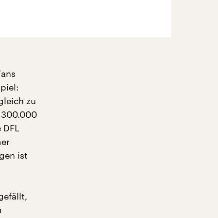
Fans
piel:
gleich zu
d 300.000
e DFL
mer
gen ist
efällt,
m