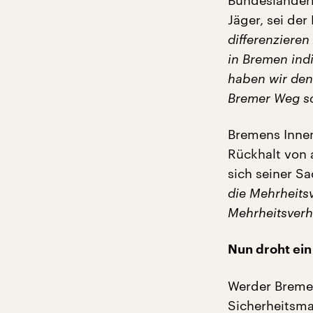
Bundesländern
Jäger, sei de
differenzieren
in Bremen ind
haben wir den
Bremer Weg so
Bremens Innen
Rückhalt von 
sich seiner Sa
die Mehrheitsv
Mehrheitsverhä
Nun droht ein
Werder Bremen
Sicherheitsma