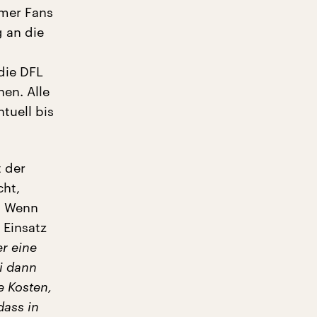
emer Fans
 an die
die DFL
en. Alle
ntuell bis
 der
cht,
: Wenn
 Einsatz
er eine
ei dann
e Kosten,
dass in