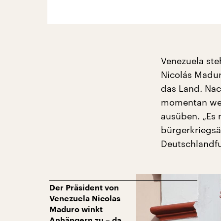
Venezuela st
Nicolás Madur
das Land. Nac
momentan wede
ausüben. „Es
bürgerkriegsä
Deutschlandfu
Der Präsident von
Venezuela Nicolas
Maduro winkt
Anhängern zu – da