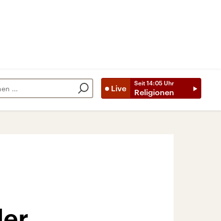
Seit
14:05
Uhr
Live
Religionen
der