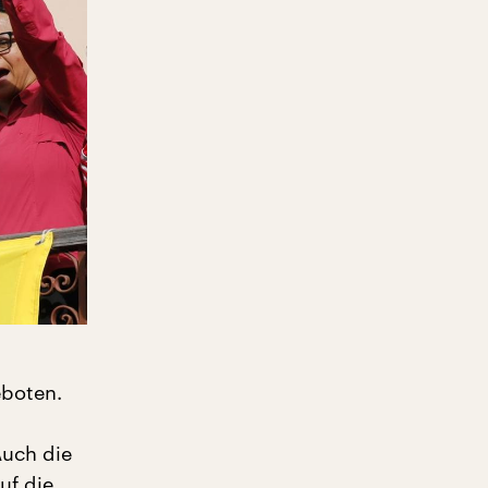
eboten.
Auch die
uf die