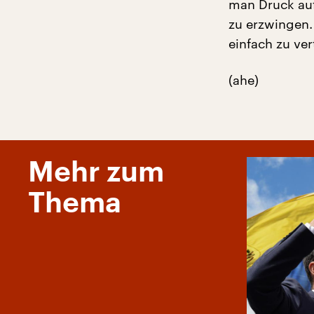
man Druck au
zu erzwingen.
einfach zu ver
(ahe)
Mehr zum
Thema