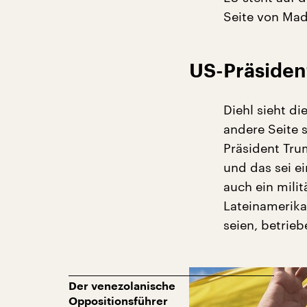
Seite von Ma
US-Präsident
Diehl sieht d
andere Seite s
Präsident Tru
und das sei e
auch ein milit
Lateinamerika
seien, betrieb
Der venezolanische
Oppositionsführer