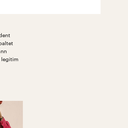
dent
paltet
ann
 legitim