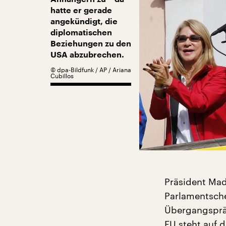
hatte er gerade
angekündigt, die
diplomatischen
Beziehungen zu den
USA abzubrechen.
©
dpa-Bildfunk / AP / Ariana
Cubillos
Präsident Mad
Parlamentsche
Übergangspräs
EU steht auf d