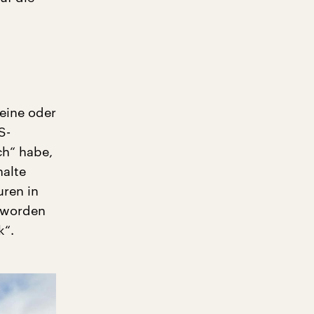
eine oder
S-
ch“ habe,
halte
uren in
t worden
k“.