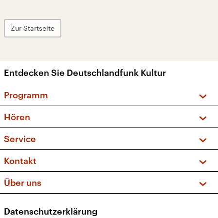
Zur Startseite
Entdecken Sie Deutschlandfunk Kultur
Programm
Vorschau und Rückschau
Hören
Sendungen und Podcasts
Livestream
Service
Musikliste
Frequenzen (UKW + DAB+)
FAQ
Kontakt
Kakadu – Das Kinderprogramm
Apps
Archiv
Hörerservice
Über uns
Newsletter
Social Media
Deutschlandradio
RSS
Datenschutzerklärung
Presse