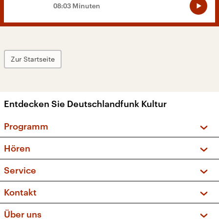
08:03 Minuten
Zur Startseite
Entdecken Sie Deutschlandfunk Kultur
Programm
Vorschau und Rückschau
Hören
Sendungen und Podcasts
Livestream
Service
Musikliste
Frequenzen (UKW + DAB+)
FAQ
Kontakt
Kakadu – Das Kinderprogramm
Apps
Archiv
Hörerservice
Über uns