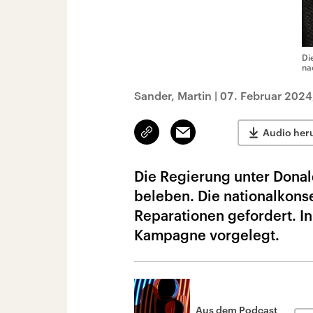
Di
na
Sander, Martin
|
07. Februar 2024
Link
Email
Audio her
kopieren/teilen
Die Regierung unter Donal
beleben. Die nationalkon
Reparationen gefordert. In
Kampagne vorgelegt.
Aus dem Podcast