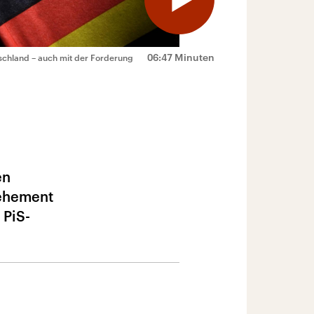
06:47 Minuten
schland – auch mit der Forderung
en
vehement
 PiS-