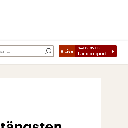
Seit
13:05
Uhr
Live
Länderreport
ltängsten