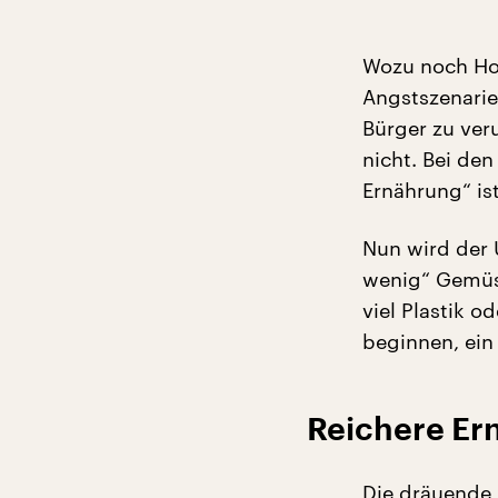
Wozu noch Hor
Angstszenarien
Bürger zu ver
nicht. Bei de
Ernährung“ is
Nun wird der 
wenig“ Gemüs
viel Plastik o
beginnen, ein 
Reichere Er
Die dräuende 