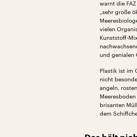
warnt die FAZ
„sehr große ök
Meeresbiologen
vielen Organi
Kunststoff-M
nachwachsende
und genialen 
Plastik ist i
nicht besonde
angeln, rost
Meeresboden l
brisanten Müll
dem Schiffche