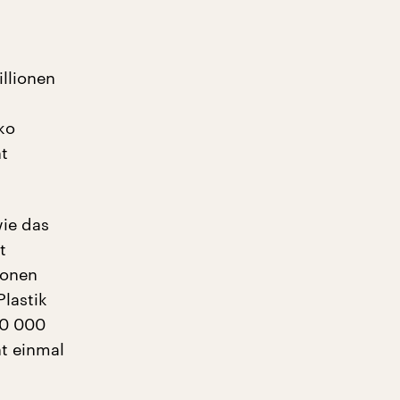
illionen
ko
ht
wie das
t
ionen
lastik
00 000
ht einmal