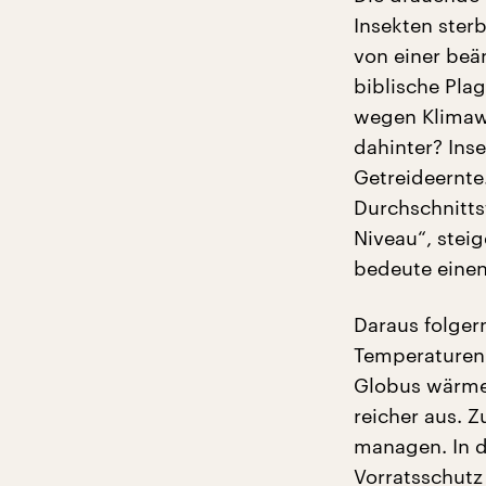
Insekten sterb
von einer beä
biblische Pla
wegen Klimawa
dahinter? Inse
Getreideernte
Durchschnitts
Niveau“, steig
bedeute einen
Daraus folgern
Temperaturen 
Globus wärmer
reicher aus. 
managen. In d
Vorratsschutz