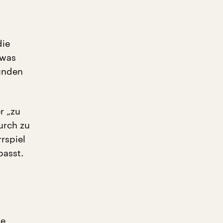
die
 was
sunden
r „zu
urch zu
rspiel
passt.
ie