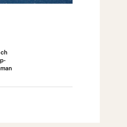
ich
up-
e man