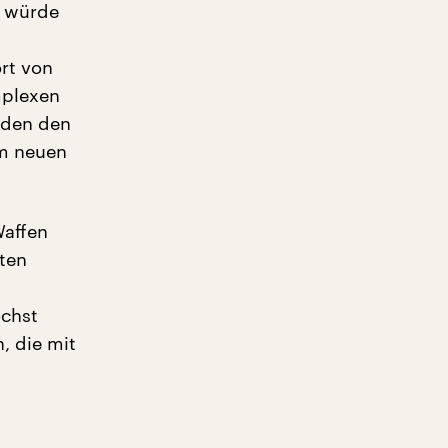
s würde
ort von
mplexen
iden den
em neuen
Waffen
ten
öchst
, die mit