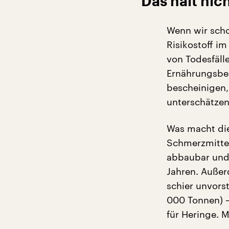
Das hält nic
Wenn wir scho
Risikostoff im
von Todesfäll
Ernährungsber
bescheinigen,
unterschätzen
Was macht dies
Schmerzmittel
abbaubar und 
Jahren. Außer
schier unvors
000 Tonnen) –
für Heringe. M