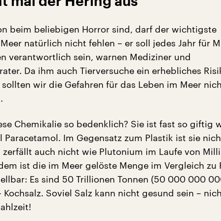
ht mal der Hering aus
n beim beliebigen Horror sind, darf der wichtigste
 Meer natürlich nicht fehlen – er soll jedes Jahr für M
en verantwortlich sein, warnen Mediziner und
ater. Da ihm auch Tierversuche ein erhebliches Risi
 sollten wir die Gefahren für das Leben im Meer nic
.
e Chemikalie so bedenklich? Sie ist fast so giftig 
 Paracetamol. Im Gegensatz zum Plastik ist sie nich
zerfällt auch nicht wie Plutonium im Laufe von Mill
dem ist die im Meer gelöste Menge im Vergleich zu P
tellbar: Es sind 50 Trillionen Tonnen (50 000 000 0
 Kochsalz. Soviel Salz kann nicht gesund sein – nic
ahlzeit!