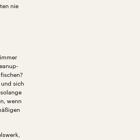
ten nie
 immer
leanup-
 fischen?
 und sich
 solange
en, wenn
mäßigen
elswerk,