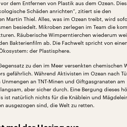
 vor dem Entfernen von Plastik aus dem Ozean. Die
ologische Schäden anrichten“, zitiert sie den
 Martin Thiel. Alles, was im Ozean treibt, wird sof
smen besiedelt. Mikroben zerlegen im Team die ko
ixturen. Räuberische Wimperntierchen wiederum we
n Bakterienfilm ab. Die Fachwelt spricht von ein
Ökosystem: der Plastisphere.
m Gegensatz zu den im Meer versenkten chemischen 
rs gefährlich. Während Aktivisten im Ozean nach Tü
en Unmengen an TNT-Minen und Giftgasgranaten am
angsam, aber sicher durch. Eine Bergung dieses h
s ist natürlich nichts für die Knäblein und Mägdelein
n ausgezogen sind, die Welt zu retten.