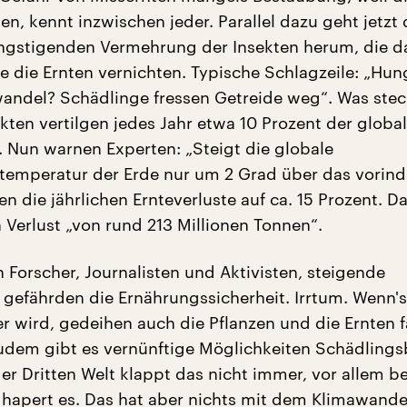
en, kennt inzwischen jeder. Parallel dazu geht jetzt 
ngstigenden Vermehrung der Insekten herum, die d
ge die Ernten vernichten. Typische Schlagzeile: „Hu
ndel? Schädlinge fressen Getreide weg“. Was stec
kten vertilgen jedes Jahr etwa 10 Prozent der globa
. Nun warnen Experten: „Steigt die globale
temperatur der Erde nur um 2 Grad über das vorindu
en die jährlichen Ernteverluste auf ca. 15 Prozent. D
 Verlust „von rund 213 Millionen Tonnen“.
 Forscher, Journalisten und Aktivisten, steigende
gefährden die Ernährungssicherheit. Irrtum. Wenn'
 wird, gedeihen auch die Pflanzen und die Ernten f
Zudem gibt es vernünftige Möglichkeiten Schädlingsb
er Dritten Welt klappt das nicht immer, vor allem b
 hapert es. Das hat aber nichts mit dem Klimawandel