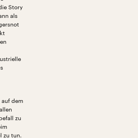
die Story
ann als
ngersnot
kt
len
strielle
as
s auf dem
allen
efall zu
eim
 zu tun.