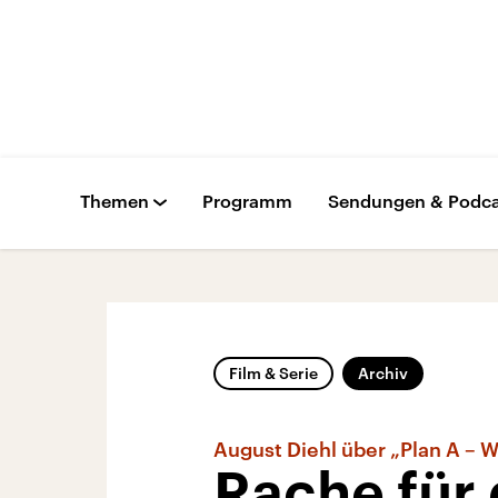
Themen
Programm
Sendungen & Podca
Film & Serie
Archiv
August Diehl über „Plan A – 
Rache für