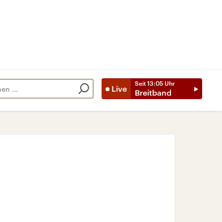
Seit
13:05
Uhr
Live
Breitband