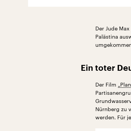
Der Jude Max h
Palästina ausw
umgekommen is
Ein toter De
Der Film
„Pla
Partisanengru
Grundwasserv
Nürnberg zu v
werden. Für j