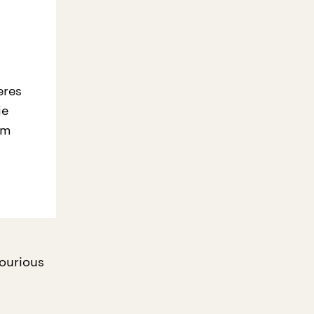
eres
ie
em
lourious