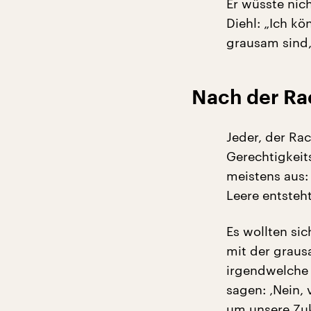
Er wüsste nich
Diehl: „Ich kö
grausam sind,
Nach der Ra
Jeder, der Ra
Gerechtigkeits
meistens aus:
Leere entsteht
Es wollten sic
mit der graus
irgendwelche E
sagen: ‚Nein, 
um unsere Zuku