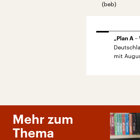
(beb)
„Plan A –
Deutschla
mit Augus
Mehr zum
Thema