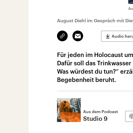
Au
August Diehl im Gespräch mit Die
Link
Email
Audio her
kopieren/teilen
Für jeden im Holocaust um
Dafür soll das Trinkwasser
Was würdest du tun?“ erzäh
Begebenheit beruht.
Aus dem Podcast
Studio 9