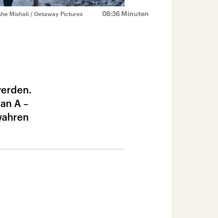
08:36 Minuten
he Mishali / Getaway Pictures
werden.
lan A –
 wahren