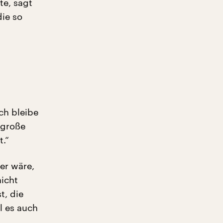
te, sagt
die so
ich bleibe
 große
t.“
ser wäre,
icht
t, die
l es auch