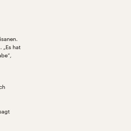
isanen.
 „Es hat
abe“,
ich
d
sagt