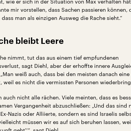
t, wie er sich in der Situation von Max verhalten hät
nnte mir vorstellen, dass Sachen passieren können, 
 dass man als einzigen Ausweg die Rache sieht.“
che bleibt Leere
che nimmt, tut das aus einem tief empfundenen
verlust, sagt Diehl, aber der erhoffte innere Ausgle
 „Man weiß auch, dass bei den meisten danach eine
, weil es nicht die vermissten Personen wiederbring
h auch nicht alle rächen. Viele meinten, dass es bes
amen Vergangenheit abzuschließen: „Und das sind n
x-Nazis oder Alliierte, sondern es sind Israelis selbs
vielleicht müssen wir es auf sich beruhen lassen, wei
nft geht'‘“, sagt Diehl.