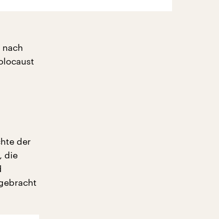
t nach
Holocaust
chte der
, die
d
mgebracht