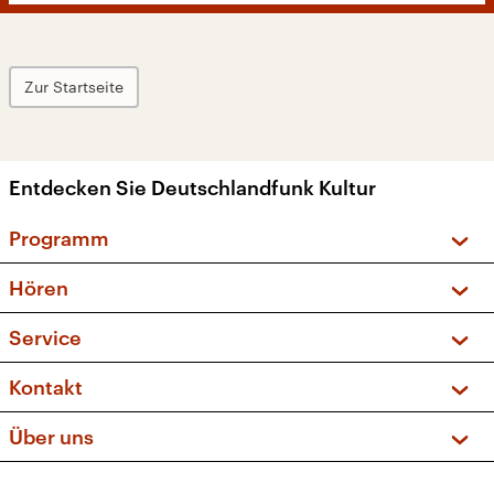
Zur Startseite
Entdecken Sie Deutschlandfunk Kultur
Programm
Vorschau und Rückschau
Hören
Sendungen und Podcasts
Livestream
Service
Musikliste
Frequenzen (UKW + DAB+)
FAQ
Kontakt
Kakadu – Das Kinderprogramm
Apps
Archiv
Hörerservice
Über uns
Newsletter
Social Media
Deutschlandradio
RSS