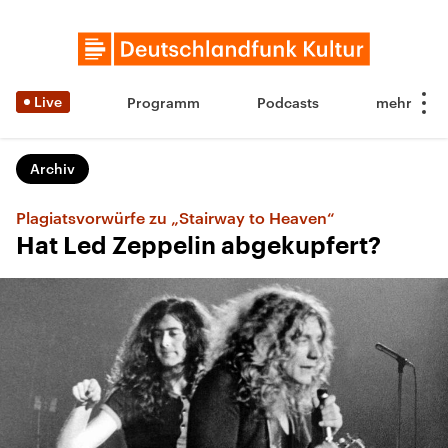
Live
Programm
Podcasts
Archiv
Plagiatsvorwürfe zu „Stairway to Heaven“
Hat Led Zeppelin abgekupfert?