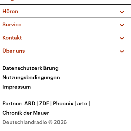
Vorschau und Rückschau
Hören
Sendungen und Podcasts
Livestream
Service
Musikliste
Frequenzen (UKW + DAB+)
FAQ
Kontakt
Kakadu – Das Kinderprogramm
Apps
Archiv
Hörerservice
Über uns
Newsletter
Social Media
Deutschlandradio
RSS
Datenschutzerklärung
Presse
Veranstaltungen
Nutzungsbedingungen
Karriere
Impressum
Transparenz
Korrekturen und Richtigstellungen
Partner
ARD
|
ZDF
|
Phoenix
|
arte
|
Barrierefreiheit
Chronik der Mauer
Deutschlandradio © 2026