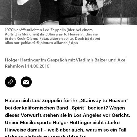
1970 veröffentlichten Led Zeppelin (hier bei einem
Auftritt in München) ihr „Stairway to Heaven“, das sie
in den Rock-Olymp katapultieren sollte. Doch ist dabei
alles nur geklaut?
© picture-alliance / dpa
Holger Hettinger im Gespräch mit Vladimir Balzer und Axel
Rahmlow
|
14.06.2016
Email
Link
kopieren/teilen
Haben sich Led Zeppelin für ihr „Stairway to Heaven“
bei der kalifornischen Band „Spirit“ bedient? Wegen
dieses Vorwurfs stehen sie in Los Angeles vor Gericht.
Unser Musikexperte Holger Hettinger sieht starke
Hinweise darauf – weiß aber auch, warum so ein Fall
nicht so einfach zu entscheiden ist.