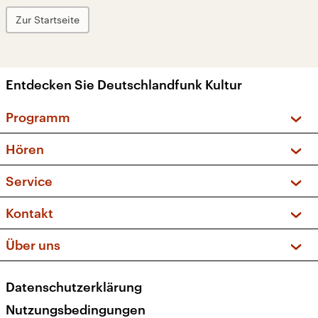
Zur Startseite
Entdecken Sie Deutschlandfunk Kultur
Programm
Vorschau und Rückschau
Hören
Sendungen und Podcasts
Livestream
Service
Musikliste
Frequenzen (UKW + DAB+)
FAQ
Kontakt
Kakadu – Das Kinderprogramm
Apps
Archiv
Hörerservice
Über uns
Newsletter
Social Media
Deutschlandradio
RSS
Datenschutzerklärung
Presse
Veranstaltungen
Nutzungsbedingungen
Karriere