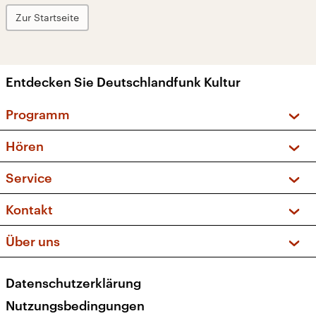
Zur Startseite
Entdecken Sie Deutschlandfunk Kultur
Programm
Vorschau und Rückschau
Hören
Sendungen und Podcasts
Livestream
Service
Musikliste
Frequenzen (UKW + DAB+)
FAQ
Kontakt
Kakadu – Das Kinderprogramm
Apps
Archiv
Hörerservice
Über uns
Newsletter
Social Media
Deutschlandradio
RSS
Datenschutzerklärung
Presse
Veranstaltungen
Nutzungsbedingungen
Karriere