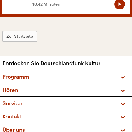
10:42 Minuten
Zur Startseite
Entdecken Sie Deutschlandfunk Kultur
Programm
Vorschau und Rückschau
Hören
Sendungen und Podcasts
Livestream
Service
Musikliste
Frequenzen (UKW + DAB+)
FAQ
Kontakt
Kakadu – Das Kinderprogramm
Apps
Archiv
Hörerservice
Über uns