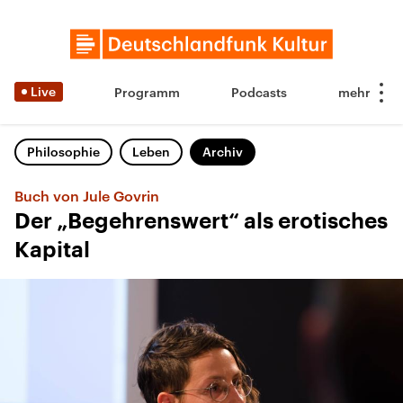
Live
Programm
Podcasts
Philosophie
Leben
Archiv
Buch von Jule Govrin
Der „Begehrenswert“ als erotisches
Kapital