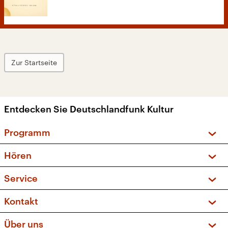
Zur Startseite
Entdecken Sie Deutschlandfunk Kultur
Programm
Vorschau und Rückschau
Hören
Sendungen und Podcasts
Livestream
Service
Musikliste
Frequenzen (UKW + DAB+)
FAQ
Kontakt
Kakadu – Das Kinderprogramm
Apps
Archiv
Hörerservice
Über uns