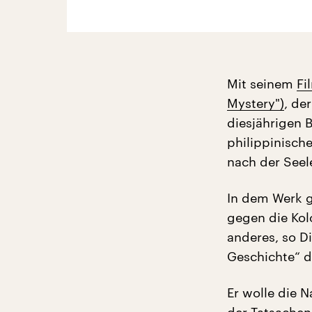
Mit seinem
Fi
Mystery")
, de
diesjährigen B
philippinisch
nach der Seel
In dem Werk g
gegen die Ko
anderes, so D
Geschichte“ d
Er wolle die N