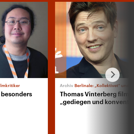
lmkritiker
Berlinale: „Kollektivet“ und „Ze
st besonders
Thomas Vinterberg filmt
„gediegen und konventio