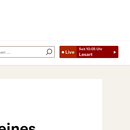
Seit
10:05
Uhr
Live
Lesart
eines