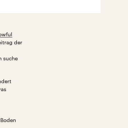
owful
itrag der
ch suche
ndert
was
n Boden