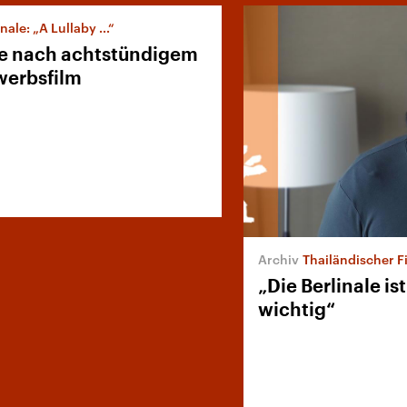
nale: „A Lullaby ...“
e nach achtstündigem
erbsfilm
Thailändischer Fi
„Die Berlinale i
wichtig“