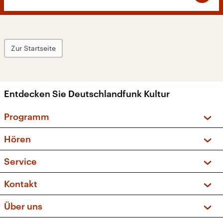
Zur Startseite
Entdecken Sie Deutschlandfunk Kultur
Programm
Vorschau und Rückschau
Hören
Sendungen und Podcasts
Livestream
Service
Musikliste
Frequenzen (UKW + DAB+)
FAQ
Kontakt
Kakadu – Das Kinderprogramm
Apps
Archiv
Hörerservice
Über uns
Newsletter
Social Media