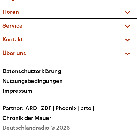
Vorschau und Rückschau
Hören
Sendungen und Podcasts
Livestream
Service
Musikliste
Frequenzen (UKW + DAB+)
FAQ
Kontakt
Kakadu – Das Kinderprogramm
Apps
Archiv
Hörerservice
Über uns
Newsletter
Social Media
Deutschlandradio
RSS
Datenschutzerklärung
Presse
Veranstaltungen
Nutzungsbedingungen
Karriere
Impressum
Transparenz
Korrekturen und Richtigstellungen
Partner
ARD
|
ZDF
|
Phoenix
|
arte
|
Barrierefreiheit
Chronik der Mauer
Deutschlandradio © 2026