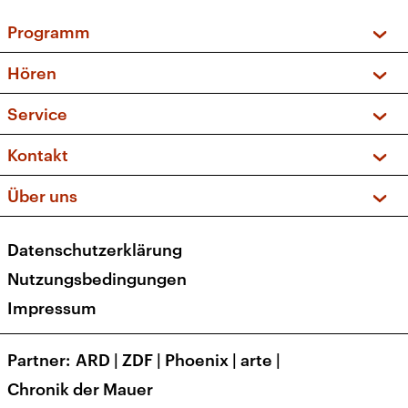
Programm
Vorschau und Rückschau
Hören
Sendungen und Podcasts
Livestream
Service
Musikliste
Frequenzen (UKW + DAB+)
FAQ
Kontakt
Kakadu – Das Kinderprogramm
Apps
Archiv
Hörerservice
Über uns
Newsletter
Social Media
Deutschlandradio
RSS
Datenschutzerklärung
Presse
Veranstaltungen
Nutzungsbedingungen
Karriere
Impressum
Transparenz
Korrekturen und Richtigstellungen
Partner
ARD
|
ZDF
|
Phoenix
|
arte
|
Barrierefreiheit
Chronik der Mauer