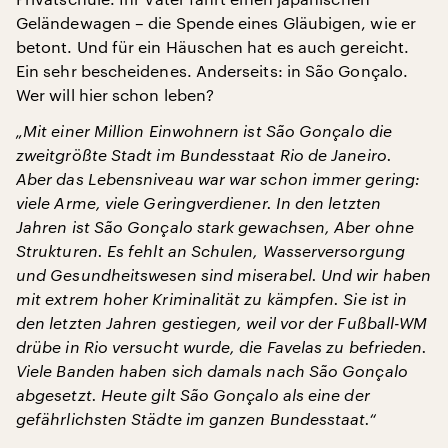
Geländewagen – die Spende eines Gläubigen, wie er
betont. Und für ein Häuschen hat es auch gereicht.
Ein sehr bescheidenes. Anderseits: in São Gonçalo.
Wer will hier schon leben?
„Mit einer Million Einwohnern ist São Gonçalo die
zweitgrößte Stadt im Bundesstaat Rio de Janeiro.
Aber das Lebensniveau war war schon immer gering:
viele Arme, viele Geringverdiener. In den letzten
Jahren ist São Gonçalo stark gewachsen, Aber ohne
Strukturen. Es fehlt an Schulen, Wasserversorgung
und Gesundheitswesen sind miserabel. Und wir haben
mit extrem hoher Kriminalität zu kämpfen. Sie ist in
den letzten Jahren gestiegen, weil vor der Fußball-WM
drübe in Rio versucht wurde, die Favelas zu befrieden.
Viele Banden haben sich damals nach São Gonçalo
abgesetzt. Heute gilt São Gonçalo als eine der
gefährlichsten Städte im ganzen Bundesstaat.“