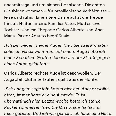
nachmittags und um sieben Uhr abends.Die ersten
Gläubigen kommen – für brasilianische Verhältnisse –
leise und ruhig. Eine ältere Dame ächzt die Treppe
hinauf. Hinter ihr eine Familie: Vater, Mutter, zwei
Töchter. Und ein Ehepaar: Carlos Alberto und Ana
Maria. Pastor Adauto begrüßt sie.
„Ich bin wegen meiner Augen hier. Sie zwei Monaten
sehe ich verschwommen, auf einem Auge habe ich
einen Schatten. Gestern bin ich auf der Straße gegen
einen Baum gelaufen.“
Carlos Alberto rechtes Auge ist geschwollen. Der
Augapfel, blutunterlaufen, quillt aus der Höhle.
„Seit Langem sage ich: Komm hier her. Aber er wollte
nicht, immer hatte er eine Ausrede. Es ist
übernatürlich hier. Letzte Woche hatte ich starke
Rückenschmerzen hier. Die Missionarinha hat für
mich gebetet. Und ich war geheilt. Ich habe eine Hitze