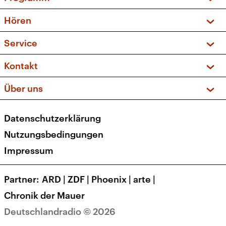
Vorschau und Rückschau
Hören
Sendungen und Podcasts
Livestream
Service
Musikliste
Frequenzen (UKW + DAB+)
FAQ
Kontakt
Kakadu – Das Kinderprogramm
Apps
Archiv
Hörerservice
Über uns
Newsletter
Social Media
Deutschlandradio
RSS
Datenschutzerklärung
Presse
Veranstaltungen
Nutzungsbedingungen
Karriere
Impressum
Transparenz
Korrekturen und Richtigstellungen
Partner
ARD
|
ZDF
|
Phoenix
|
arte
|
Barrierefreiheit
Chronik der Mauer
Deutschlandradio © 2026