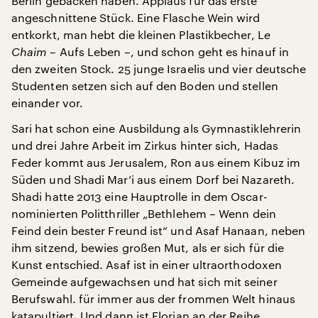
Berlin gebacken haben. Applaus für das erste
angeschnittene Stück. Eine Flasche Wein wird
entkorkt, man hebt die kleinen Plastikbecher, L
e
Chaim
– Aufs Leben –, und schon geht es hinauf in
den zweiten Stock. 25 junge Israelis und vier deutsche
Studenten setzen sich auf den Boden und stellen
einander vor.
Sari hat schon eine Ausbildung als Gymnastiklehrerin
und drei Jahre Arbeit im Zirkus hinter sich, Hadas
Feder kommt aus Jerusalem, Ron aus einem Kibuz im
Süden und Shadi Mar’i aus einem Dorf bei Nazareth.
Shadi hatte 2013 eine Hauptrolle in dem Oscar-
nominierten Politthriller „Bethlehem – Wenn dein
Feind dein bester Freund ist“ und Asaf Hanaan, neben
ihm sitzend, bewies großen Mut, als er sich für die
Kunst entschied. Asaf ist in einer ultraorthodoxen
Gemeinde aufgewachsen und hat sich mit seiner
Berufswahl. für immer aus der frommen Welt hinaus
katapultiert. Und dann ist Florian an der Reihe.