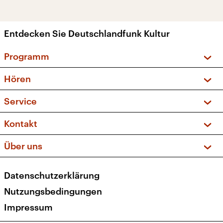
Entdecken Sie Deutschlandfunk Kultur
Programm
Vorschau und Rückschau
Hören
Sendungen und Podcasts
Livestream
Service
Musikliste
Frequenzen (UKW + DAB+)
FAQ
Kontakt
Kakadu – Das Kinderprogramm
Apps
Archiv
Hörerservice
Über uns
Newsletter
Social Media
Deutschlandradio
RSS
Datenschutzerklärung
Presse
Veranstaltungen
Nutzungsbedingungen
Karriere
Impressum
Transparenz