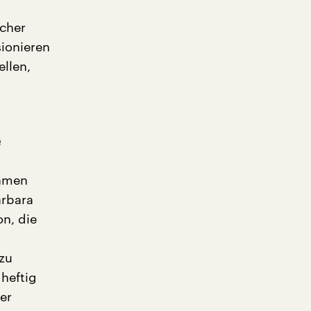
scher
sionieren
ellen,
e
samen
arbara
on, die
zu
 heftig
er