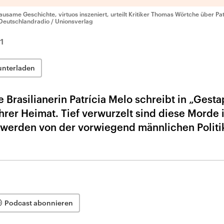
ausame Geschichte, virtuos inszeniert, urteilt Kritiker Thomas Wörtche über Pa
Deutschlandradio / Unionsverlag
1
unterladen
 Brasilianerin Patrícia Melo schreibt in „Gesta
hrer Heimat. Tief verwurzelt sind diese Morde 
 werden von der vorwiegend männlichen Politi
Podcast abonnieren