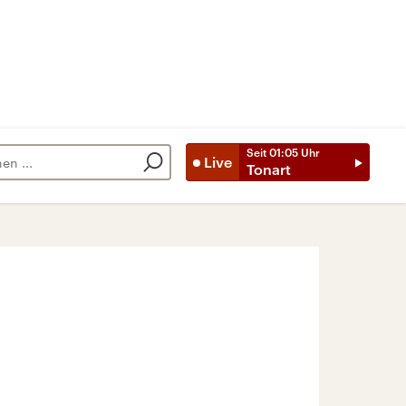
Seit
01:05
Uhr
Live
Tonart