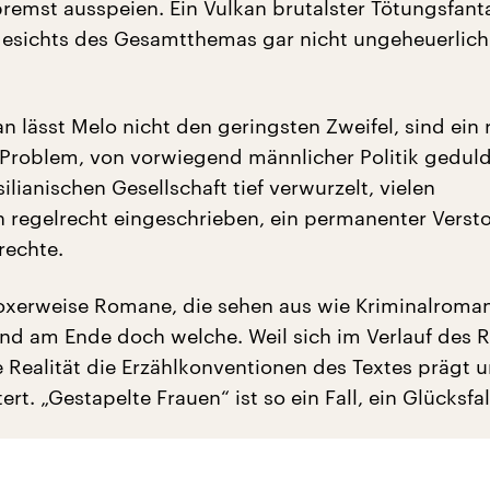
remst ausspeien. Ein Vulkan brutalster Tötungsfanta
gesichts des Gesamtthemas gar nicht ungeheuerlic
n lässt Melo nicht den geringsten Zweifel, sind ein 
Problem, von vorwiegend männlicher Politik geduld
silianischen Gesellschaft tief verwurzelt, vielen
n regelrecht eingeschrieben, ein permanenter Vers
rechte.
oxerweise Romane, die sehen aus wie Kriminalroman
und am Ende doch welche. Weil sich im Verlauf des
e Realität die Erzählkonventionen des Textes prägt u
ert. „Gestapelte Frauen“ ist so ein Fall, ein Glücksfal