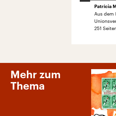
Patrícia 
Aus dem 
Unionsver
251 Seite
Mehr zum
Thema