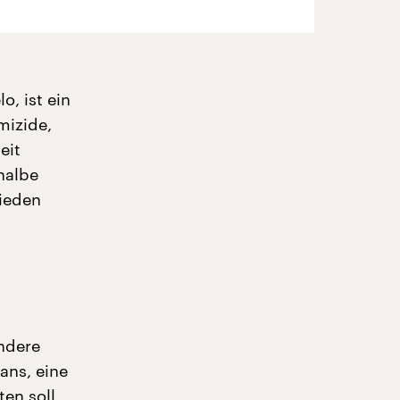
o, ist ein
mizide,
eit
halbe
hieden
ndere
ans, eine
en soll