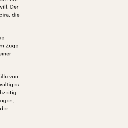
ill. Der
ira, die
ie
 im Zuge
einer
älle von
waltiges
hzeitig
ungen,
 der