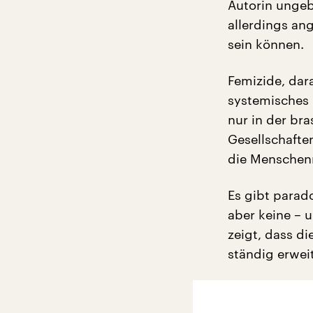
Autorin ungeb
allerdings an
sein können.
Femizide, dara
systemisches 
nur in der bra
Gesellschafte
die Menschen
Es gibt parad
aber keine – 
zeigt, dass di
ständig erweit