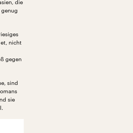
sien, die
h genug
riesiges
et, nicht
toß gegen
e, sind
 Romans
nd sie
l.