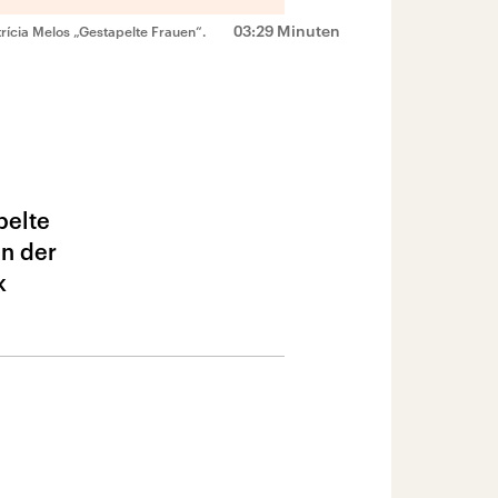
03:29 Minuten
trícia Melos „Gestapelte Frauen“.
pelte
in der
k