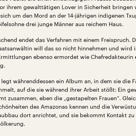
or ihrem gewalttätigen Lover in Sicherheit bringen w
 sich um den Mord an der 14-jährigen indigenen Txup
eifelsohne drei junge Männer aus reichem Haus.
chend endet das Verfahren mit einem Freispruch. D
aatsanwältin will das so nicht hinnehmen und wird
Ermittlungen ebenso ermordet wie Chefredakteurin 
g.
 legt währenddessen ein Album an, in dem sie die F
elt, auf die sie während ihrer Arbeit stößt: Ein ge
 zusammen, eben die „gestapelten Frauen“. Gleic
 Schönheiten des Amazonas kennen und die Verwüst
 Raubbau dort anrichtet, und sie bekommt Kontakt zu
ölkerung.