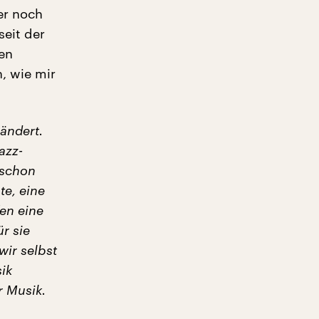
er noch
seit der
en
, wie mir
rändert.
azz-
 schon
e, eine
en eine
r sie
wir selbst
ik
r Musik.