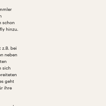
ammler
n
n schon
ly hinzu.
 z.B. bei
ten neben
sten
n sich
breiteten
es geht
r ihre