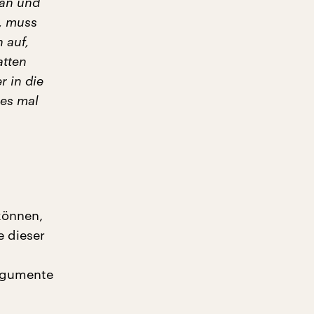
 an und
, muss
 auf,
atten
r in die
 es mal
können,
e dieser
Argumente