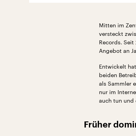
Mitten im Zent
versteckt zwi
Records. Seit
Angebot an Jaz
Entwickelt ha
beiden Betrei
als Sammler ei
nur im Intern
auch tun und 
Früher domin