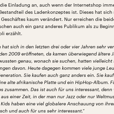
die Einladung an, auch wenn der Internetshop imm
Bestandteil des Ladenkonzeptes ist. Dieses hat sich 
 Geschäftes kaum verändert. Nur erreichen die beid
schen auch ein ganz anderes Publikum als zu Beginn
i erzählt.
hat sich in den letzten drei oder vier Jahren sehr ve
aden 2009 eröffneten, da kamen überwiegend ältere J
wussten genau, wonach sie suchen, hatten vielleicht
ngen davon. Heute dagegen kommen viele junge Leut
eneration. Sie kaufen auch ganz anders ein. Sie kauf
ne alte afrikanische Platte und ein HipHop-Album. Fü
es zusammen. Das ist auch für uns interessant, denn 
us einer Zeit, in der man nur Jazz oder nur Weltmus
 Kids haben eine viel globalere Anschauung von ihre
risch und auch für uns sehr interessant.“