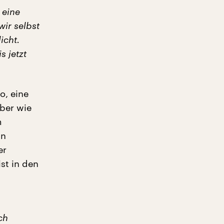
 eine
wir selbst
icht.
s jetzt
o, eine
ber wie
m
in
er
st in den
ch