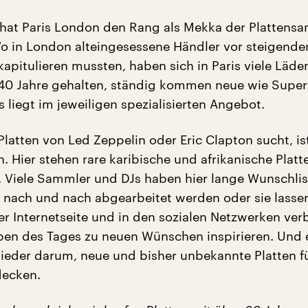
hat Paris London den Rang als Mekka der Plattens
o in London alteingesessene Händler vor steigende
apitulieren mussten, haben sich in Paris viele Läde
40 Jahre gehalten, ständig kommen neue wie Superf
 liegt im jeweiligen spezialisierten Angebot.
Platten von Led Zeppelin oder Eric Clapton sucht, ist
h. Hier stehen rare karibische und afrikanische Plat
. Viele Sammler und DJs haben hier lange Wunschli
ie nach und nach abgearbeitet werden oder sie lasse
er Internetseite und in den sozialen Netzwerken ver
en des Tages zu neuen Wünschen inspirieren. Und 
eder darum, neue und bisher unbekannte Platten fü
decken.