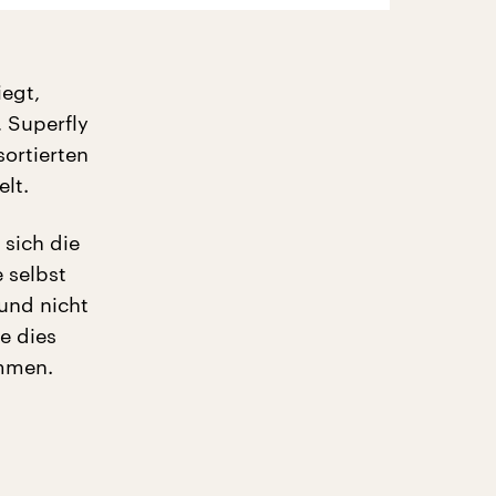
iegt,
 Superfly
ortierten
elt.
 sich die
 selbst
 und nicht
e dies
ommen.