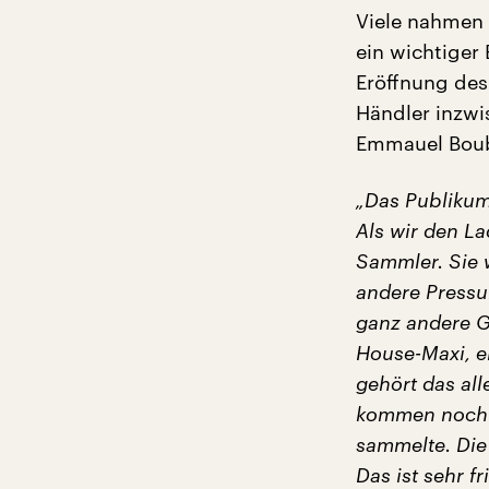
Viele nahmen 
ein wichtiger 
Eröffnung des
Händler inzwi
Emmauel Boubl
„Das Publikum 
Als wir den L
Sammler. Sie 
andere Pressu
ganz andere G
House-Maxi, ei
gehört das all
kommen noch a
sammelte. Die
Das ist sehr f