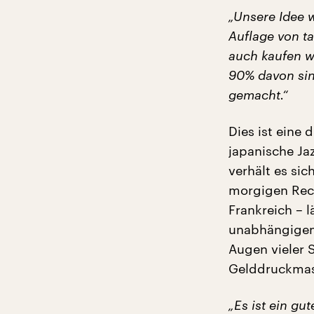
„Unsere Idee 
Auflage von ta
auch kaufen wü
90% davon sind
gemacht.“
Dies ist eine 
japanische Ja
verhält es si
morgigen Reco
Frankreich – l
unabhängigen 
Augen vieler 
Gelddruckmas
„Es ist ein gu