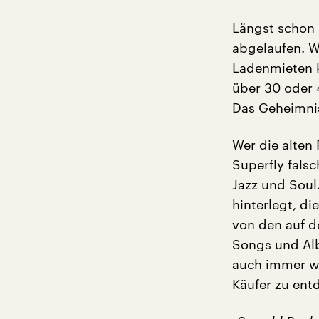
Längst schon 
abgelaufen. W
Ladenmieten k
über 30 oder 
Das Geheimnis
Wer die alten 
Superfly falsc
Jazz und Soul
hinterlegt, d
von den auf d
Songs und Alb
auch immer wi
Käufer zu ent