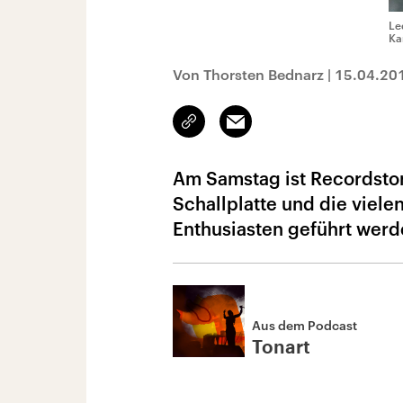
Le
Ka
Von Thorsten Bednarz
|
15.04.20
Link
Email
kopieren/teilen
Am Samstag ist Recordstore
Schallplatte und die viele
Enthusiasten geführt werde
Aus dem Podcast
Tonart