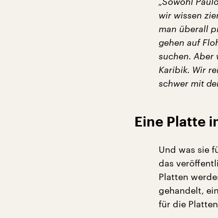
„Sowohl Paulo 
wir wissen zi
man überall p
gehen auf Floh
suchen. Aber w
Karibik. Wir r
schwer mit der
Eine Platte 
Und was sie f
das veröffentl
Platten werde
gehandelt, ei
für die Platte