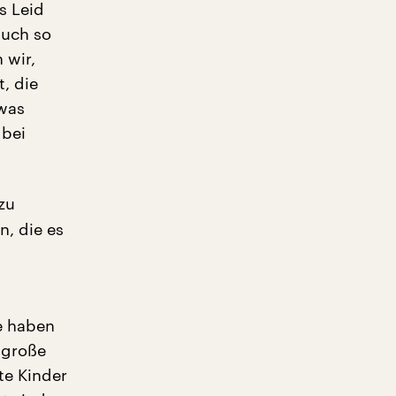
s Leid
auch so
 wir,
, die
 was
 bei
zu
n, die es
e haben
e große
te Kinder