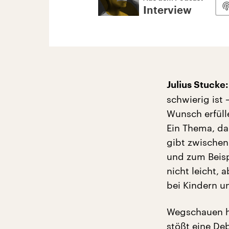
Interview
Julius Stucke:
schwierig ist
Wunsch erfülle
Ein Thema, das
gibt zwischen 
und zum Beisp
nicht leicht, 
bei Kindern u
Wegschauen hi
stößt eine De