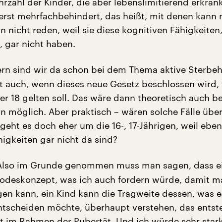
rzahl der Kinder, die aber lebenslimitierend erkrank
erst mehrfachbehindert, das heißt, mit denen kann
n nicht reden, weil sie diese kognitiven Fähigkeiten
, gar nicht haben.
rn sind wir da schon bei dem Thema aktive Sterbehi
tzt auch, wenn dieses neue Gesetz beschlossen wird, 
r 18 gelten soll. Das wäre dann theoretisch auch be
rn möglich. Aber praktisch – wären solche Fälle übe
geht es doch eher um die 16-, 17-Jährigen, weil eben
higkeiten gar nicht da sind?
lso im Grunde genommen muss man sagen, dass e
 Todeskonzept, was ich auch fordern würde, damit m
en kann, ein Kind kann die Tragweite dessen, was e
ntscheiden möchte, überhaupt verstehen, das entst
t im Rahmen der Pubertät. Und ich würde sehr star