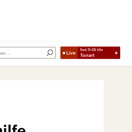
Seit
11:05
Uhr
Live
Tonart
ilfe