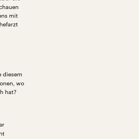
schauen
ens mit
hefarzt
ie diesem
ionen, wo
h hat?
er
ht