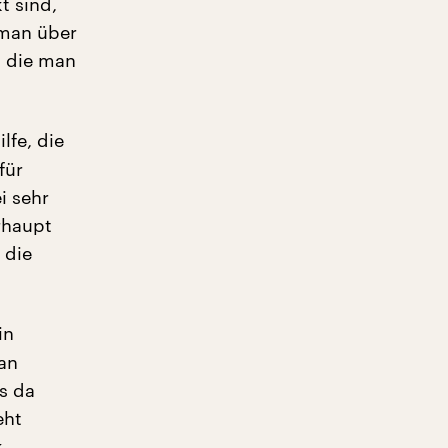
t sind,
 man über
, die man
lfe, die
für
i sehr
rhaupt
 die
in
an
s da
eht
k