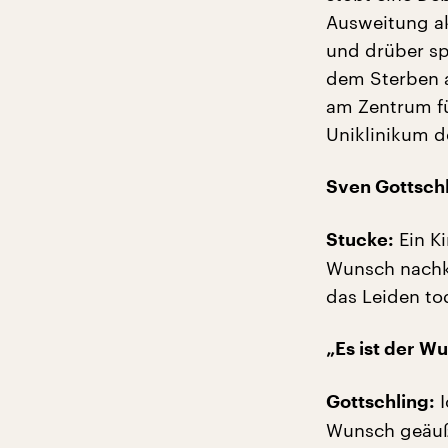
Ausweitung ak
und drüber sp
dem Sterben a
am Zentrum fü
Uniklinikum d
Sven Gottsch
Ein Ki
Stucke:
Wunsch nachko
das Leiden to
„Es ist der W
I
Gottschling:
Wunsch geäuße