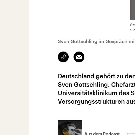
St
dp
Sven Gottschling im Gespräch mit
Link
Email
kopieren/teilen
Deutschland gehört zu den
Sven Gottschling, Chefarz
Universitätsklinikum des 
Versorgungsstrukturen ausg
Aus dem Podcast