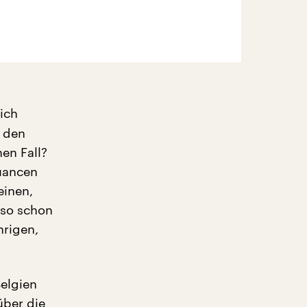
ich
n den
en Fall?
Nuancen
einen,
 so schon
hrigen,
elgien
über die