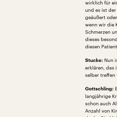
wirklich für 
und es ist de
geäußert oder
wenn wir die 
Schmerzen unt
dieses besond
diesen Patien
Nun is
Stucke:
erklären, das 
selber treffen
E
Gottschling:
langjährige K
schon auch Alt
Anzahl von Ki