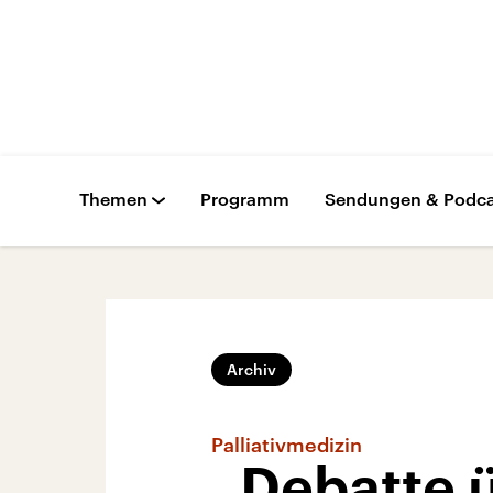
Themen
Programm
Sendungen & Podca
Archiv
Palliativmedizin
„Debatte ü