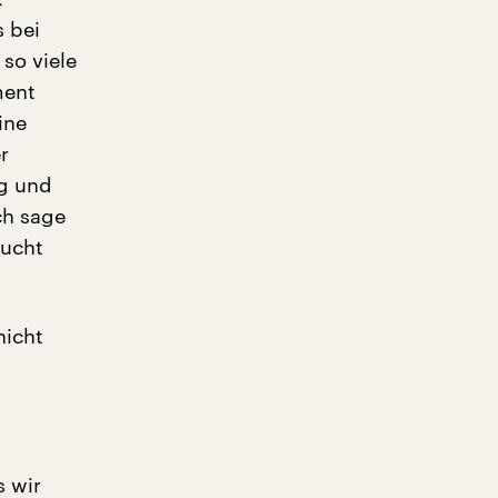
s bei
so viele
ment
ine
r
ng und
ch sage
aucht
nicht
s wir