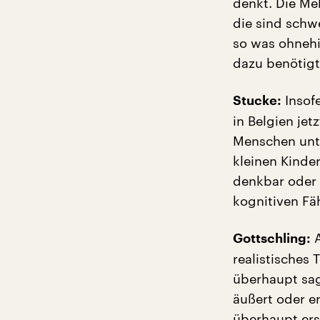
denkt. Die Meh
die sind schw
so was ohnehi
dazu benötigt
Insofe
Stucke:
in Belgien je
Menschen unte
kleinen Kinde
denkbar oder 
kognitiven Fä
A
Gottschling:
realistisches
überhaupt sag
äußert oder e
überhaupt ers