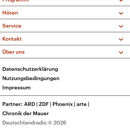
Vorschau und Rückschau
Hören
Sendungen und Podcasts
Livestream
Service
Musikliste
Frequenzen (UKW + DAB+)
FAQ
Kontakt
Kakadu – Das Kinderprogramm
Apps
Archiv
Hörerservice
Über uns
Newsletter
Social Media
Deutschlandradio
RSS
Datenschutzerklärung
Presse
Veranstaltungen
Nutzungsbedingungen
Karriere
Impressum
Transparenz
Korrekturen und Richtigstellungen
Partner
ARD
|
ZDF
|
Phoenix
|
arte
|
Barrierefreiheit
Chronik der Mauer
Deutschlandradio © 2026