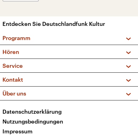
Entdecken Sie Deutschlandfunk Kultur
Programm
Vorschau und Rückschau
Hören
Sendungen und Podcasts
Livestream
Service
Musikliste
Frequenzen (UKW + DAB+)
FAQ
Kontakt
Kakadu – Das Kinderprogramm
Apps
Archiv
Hörerservice
Über uns
Newsletter
Social Media
Deutschlandradio
RSS
Datenschutzerklärung
Presse
Veranstaltungen
Nutzungsbedingungen
Karriere
Impressum
Transparenz