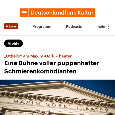
Live
Programm
Podcasts
Archiv
„Othello“ am Maxim-Gorki-Theater
Eine Bühne voller puppenhafter
Schmierenkomödianten