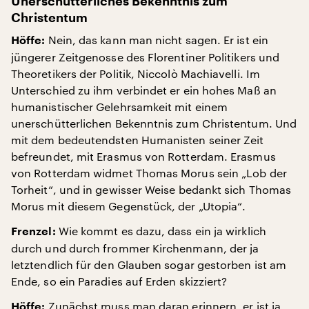
Unerschütterliches Bekenntnis zum
Christentum
Nein, das kann man nicht sagen. Er ist ein
Höffe:
jüngerer Zeitgenosse des Florentiner Politikers und
Theoretikers der Politik, Niccolò Machiavelli. Im
Unterschied zu ihm verbindet er ein hohes Maß an
humanistischer Gelehrsamkeit mit einem
unerschütterlichen Bekenntnis zum Christentum. Und
mit dem bedeutendsten Humanisten seiner Zeit
befreundet, mit Erasmus von Rotterdam. Erasmus
von Rotterdam widmet Thomas Morus sein „Lob der
Torheit“, und in gewisser Weise bedankt sich Thomas
Morus mit diesem Gegenstück, der „Utopia“.
Wie kommt es dazu, dass ein ja wirklich
Frenzel:
durch und durch frommer Kirchenmann, der ja
letztendlich für den Glauben sogar gestorben ist am
Ende, so ein Paradies auf Erden skizziert?
Zunächst muss man daran erinnern, er ist ja
Höffe: