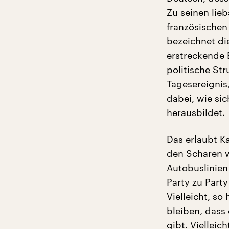
Zu seinen lie
französischen
bezeichnet di
erstreckende 
politische St
Tagesereignis
dabei, wie si
herausbildet.
Das erlaubt Ka
den Scharen we
Autobuslinien 
Party zu Part
Vielleicht, so
bleiben, dass
gibt. Vielleic