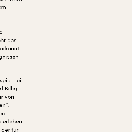
dem
nd
eht das
 erkennt
gnissen
spiel bei
 Billig-
ur von
en“.
en
u erleben
 der für