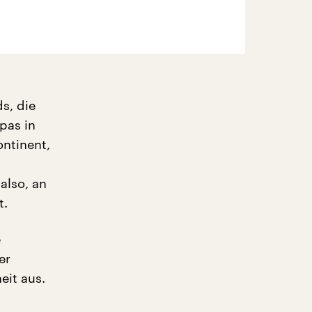
s, die
pas in
ontinent,
also, an
t.
e
er
eit aus.