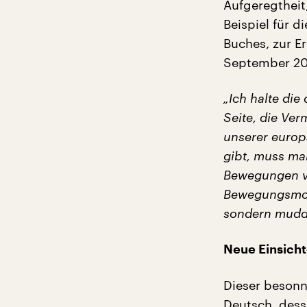
Aufgeregtheit,
Beispiel für d
Buches, zur Er
September 201
„Ich halte die
Seite, die Ver
unserer europ
gibt, muss ma
Bewegungen v
Bewegungsmodu
sondern muddl
Neue Einsich
Dieser besonne
Deutsch, dess