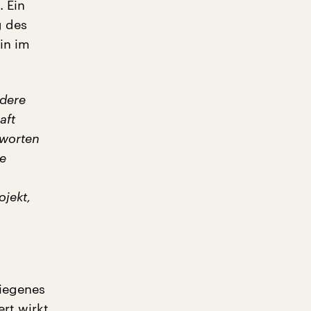
. Ein
g des
lin im
ndere
aft
tworten
e
ojekt,
diegenes
rt wirkt.