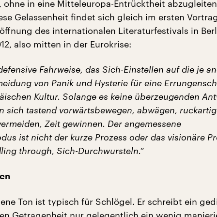
 ohne in eine Mitteleuropa-Entrücktheit abzugleiten
iese Gelassenheit findet sich gleich im ersten Vortra
öffnung des internationalen Literaturfestivals in Ber
2, also mitten in der Eurokrise:
 defensive Fahrweise, das Sich-Einstellen auf die je a
meidung von Panik und Hysterie für eine Errungensch
äischen Kultur. Solange es keine überzeugenden An
n sich tastend vorwärtsbewegen, abwägen, ruckartig
ermeiden, Zeit gewinnen. Der angemessene
s ist nicht der kurze Prozess oder das visionäre Pr
ing through, Sich-Durchwursteln.“
ten
ne Ton ist typisch für Schlögel. Er schreibt ein ge
en Getragenheit nur gelegentlich ein wenig manierie