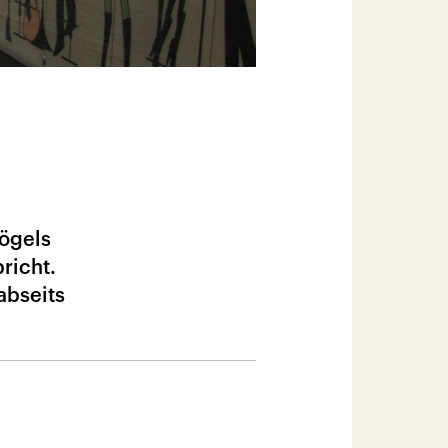
lögels
richt.
abseits