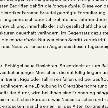
bsten Begriffen gehört die
longue durée.
Diese von 
 Historiker Fernand Braudel geprägte Formulierung
e langsame, sich über Jahrzehnte und Jahrhunderte
Entwicklung, innerhalb der sich gesellschaftliche u
rukturen dauerhaft verändern. Im Gegensatz dazu st
, die
courte durée
. Nur wer einen Schritt zurücktritt,
ch das Neue vor unseren Augen aus diesen Tageserei
rl Schlögel neue Einsichten. So entdeckt er zum Bei
stlicher junger Menschen, die mit Billigfliegern und
in Berlin, Riga oder Tallinn einfallen und per Saufto
y schlingern, eine „Einübung in Grenzüberschreitung
 hofft der Autor, wird bei ihnen eine Erinnerung häng
 es im östlichen Europa etwas Neues zu sehen und z
ht entdecken manche einen Teil des Alten Kontinents,