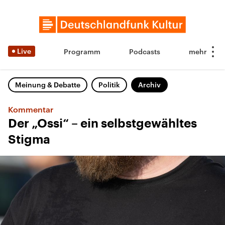
Live
Programm
Podcasts
Meinung & Debatte
Politik
Archiv
Kommentar
Der „Ossi“ – ein selbstgewähltes
Stigma