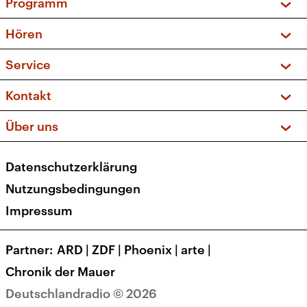
Programm
Vorschau und Rückschau
Hören
Sendungen und Podcasts
Livestream
Service
Musikliste
Frequenzen (UKW + DAB+)
FAQ
Kontakt
Kakadu – Das Kinderprogramm
Apps
Archiv
Hörerservice
Über uns
Newsletter
Social Media
Deutschlandradio
RSS
Datenschutzerklärung
Presse
Veranstaltungen
Nutzungsbedingungen
Karriere
Impressum
Transparenz
Korrekturen und Richtigstellungen
Partner
ARD
|
ZDF
|
Phoenix
|
arte
|
Barrierefreiheit
Chronik der Mauer
Deutschlandradio © 2026