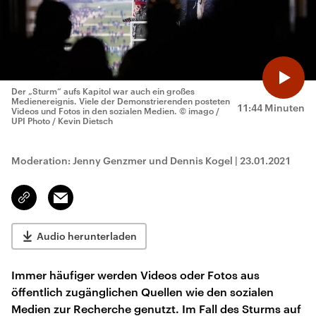
Der „Sturm“ aufs Kapitol war auch ein großes
Medienereignis. Viele der Demonstrierenden posteten
11:44 Minuten
Videos und Fotos in den sozialen Medien.
© imago /
UPI Photo / Kevin Dietsch
Moderation: Jenny Genzmer und Dennis Kogel
|
23.01.2021
Email
Link
kopieren/teilen
Audio herunterladen
Immer häufiger werden Videos oder Fotos aus
öffentlich zugänglichen Quellen wie den sozialen
Medien zur Recherche genutzt. Im Fall des Sturms auf