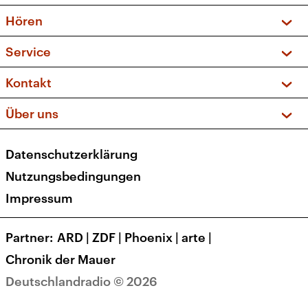
Vorschau und Rückschau
Hören
Sendungen und Podcasts
Livestream
Service
Musikliste
Frequenzen (UKW + DAB+)
FAQ
Kontakt
Kakadu – Das Kinderprogramm
Apps
Archiv
Hörerservice
Über uns
Newsletter
Social Media
Deutschlandradio
RSS
Datenschutzerklärung
Presse
Veranstaltungen
Nutzungsbedingungen
Karriere
Impressum
Transparenz
Korrekturen und Richtigstellungen
Partner
ARD
|
ZDF
|
Phoenix
|
arte
|
Barrierefreiheit
Chronik der Mauer
Deutschlandradio © 2026