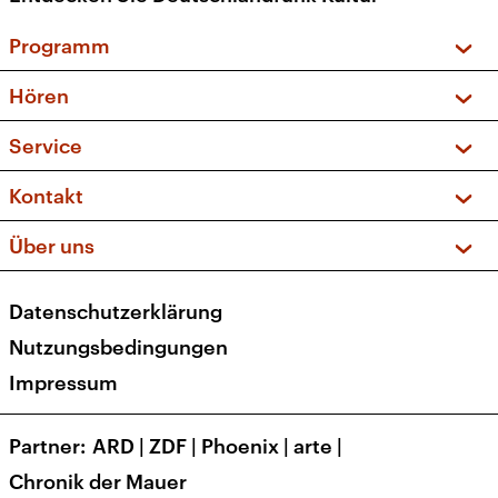
Programm
Vorschau und Rückschau
Hören
Sendungen und Podcasts
Livestream
Service
Musikliste
Frequenzen (UKW + DAB+)
FAQ
Kontakt
Kakadu – Das Kinderprogramm
Apps
Archiv
Hörerservice
Über uns
Newsletter
Social Media
Deutschlandradio
RSS
Datenschutzerklärung
Presse
Veranstaltungen
Nutzungsbedingungen
Karriere
Impressum
Transparenz
Korrekturen und Richtigstellungen
Partner
ARD
|
ZDF
|
Phoenix
|
arte
|
Barrierefreiheit
Chronik der Mauer