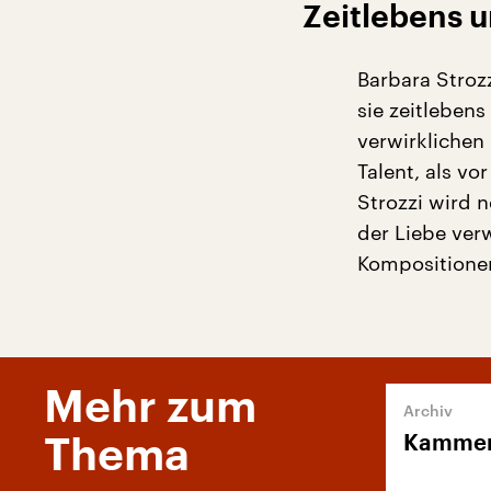
Zeitlebens 
Barbara Strozz
sie zeitleben
verwirklichen
Talent, als vo
Strozzi wird 
der Liebe ver
Kompositione
Mehr zum
Kammer
Thema