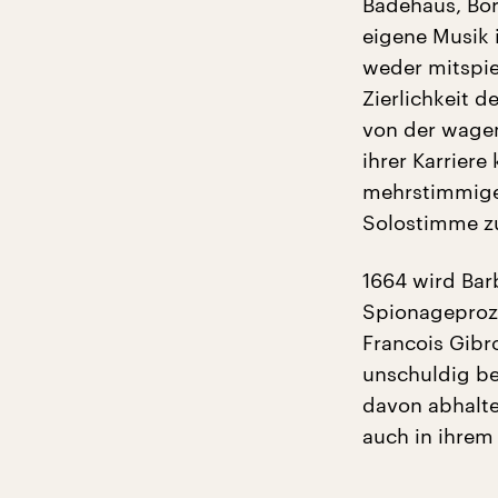
Badehaus, Bord
eigene Musik i
weder mitspie
Zierlichkeit 
von der wagem
ihrer Karriere
mehrstimmige
Solostimme zu 
1664 wird Bar
Spionageproze
Francois Gibro
unschuldig be
davon abhalte
auch in ihrem