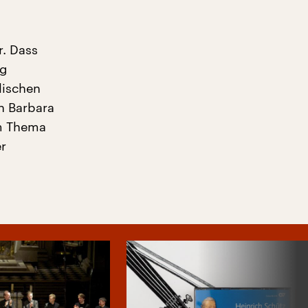
r. Dass
ng
lischen
an Barbara
em Thema
er