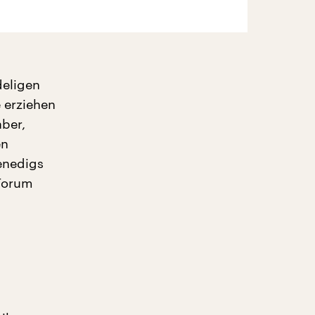
deligen
e erziehen
aber,
en
enedigs
 Forum