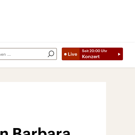
Seit
20:00
Uhr
Live
Konzert
n Barbara