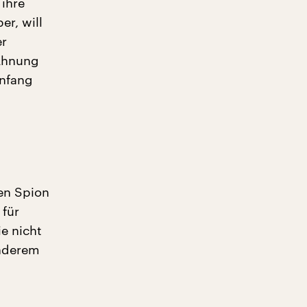
 ihre
er, will
er
 Ahnung
Anfang
en Spion
 für
e nicht
anderem