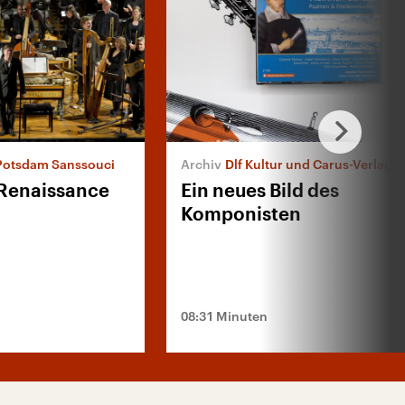
 Potsdam Sanssouci
Dlf Kultur und Carus-Verlag: Heinrich Schütz-Gesamteinspiel
 Renaissance
Ein neues Bild des
Komponisten
08:31 Minuten