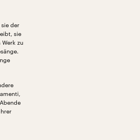
 sie der
ibt, sie
s Werk zu
esänge.
änge
ndere
Lamenti,
r Abende
ihrer