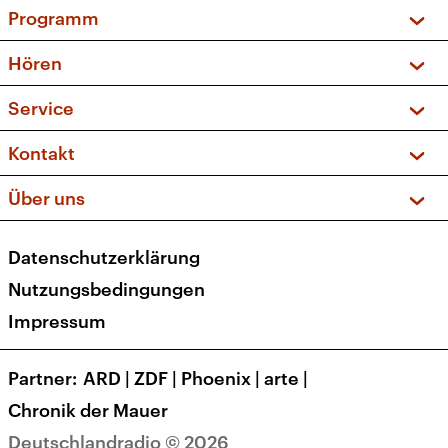
Programm
Vorschau und Rückschau
Hören
Sendungen und Podcasts
Livestream
Service
Musikliste
Frequenzen (UKW + DAB+)
FAQ
Kontakt
Kakadu – Das Kinderprogramm
Apps
Archiv
Hörerservice
Über uns
Newsletter
Social Media
Deutschlandradio
RSS
Datenschutzerklärung
Presse
Veranstaltungen
Nutzungsbedingungen
Karriere
Impressum
Transparenz
Korrekturen und Richtigstellungen
Partner
ARD
|
ZDF
|
Phoenix
|
arte
|
Barrierefreiheit
Chronik der Mauer
Deutschlandradio © 2026