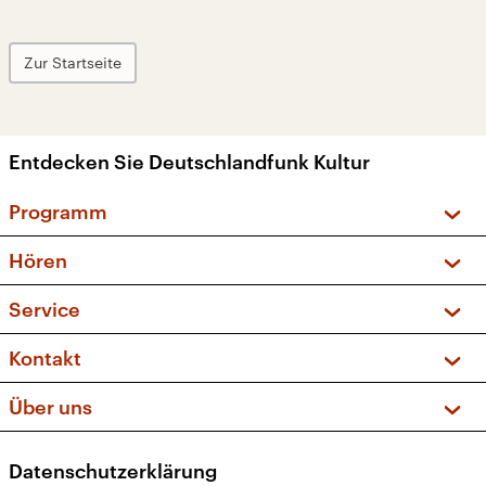
Zur Startseite
Entdecken Sie Deutschlandfunk Kultur
Programm
Vorschau und Rückschau
Hören
Sendungen und Podcasts
Livestream
Service
Musikliste
Frequenzen (UKW + DAB+)
FAQ
Kontakt
Kakadu – Das Kinderprogramm
Apps
Archiv
Hörerservice
Über uns
Newsletter
Social Media
Deutschlandradio
RSS
Datenschutzerklärung
Presse