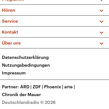
Vorschau und Rückschau
Hören
Sendungen und Podcasts
Livestream
Service
Musikliste
Frequenzen (UKW + DAB+)
FAQ
Kontakt
Kakadu – Das Kinderprogramm
Apps
Archiv
Hörerservice
Über uns
Newsletter
Social Media
Deutschlandradio
RSS
Datenschutzerklärung
Presse
Veranstaltungen
Nutzungsbedingungen
Karriere
Impressum
Transparenz
Korrekturen und Richtigstellungen
Partner
ARD
|
ZDF
|
Phoenix
|
arte
|
Barrierefreiheit
Chronik der Mauer
Deutschlandradio © 2026