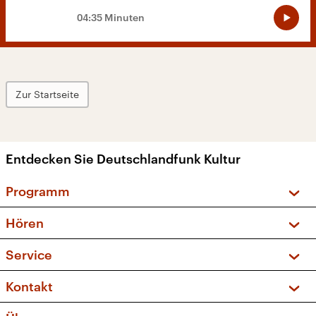
04:35 Minuten
Zur Startseite
Entdecken Sie Deutschlandfunk Kultur
Programm
Vorschau und Rückschau
Hören
Sendungen und Podcasts
Livestream
Service
Musikliste
Frequenzen (UKW + DAB+)
FAQ
Kontakt
Kakadu – Das Kinderprogramm
Apps
Archiv
Hörerservice