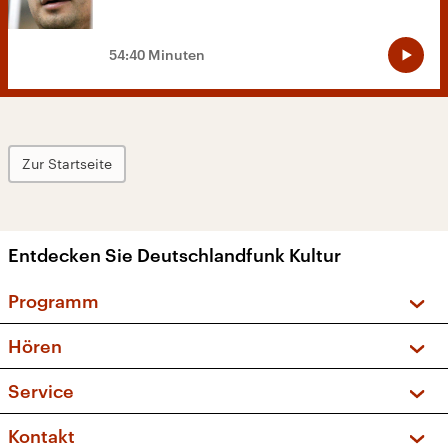
54:40 Minuten
Zur Startseite
Entdecken Sie Deutschlandfunk Kultur
Programm
Vorschau und Rückschau
Hören
Sendungen und Podcasts
Livestream
Service
Musikliste
Frequenzen (UKW + DAB+)
FAQ
Kontakt
Kakadu – Das Kinderprogramm