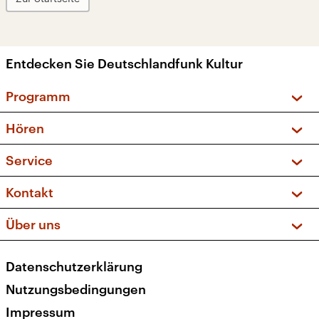
Entdecken Sie Deutschlandfunk Kultur
Programm
Vorschau und Rückschau
Hören
Sendungen und Podcasts
Livestream
Service
Musikliste
Frequenzen (UKW + DAB+)
FAQ
Kontakt
Kakadu – Das Kinderprogramm
Apps
Archiv
Hörerservice
Über uns
Newsletter
Social Media
Deutschlandradio
RSS
Datenschutzerklärung
Presse
Veranstaltungen
Nutzungsbedingungen
Karriere
Impressum