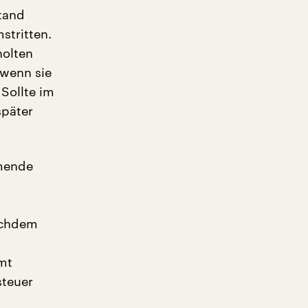
stand
stritten.
holten
 wenn sie
Sollte im
später
hmende
achdem
mt
steuer