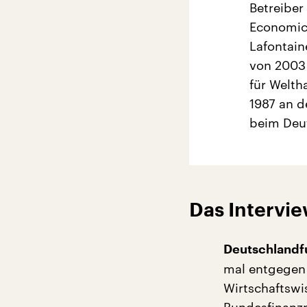
Betreiber
Economics
Lafontain
von 2003 
für Welth
1987 an d
beim Deut
Das Intervie
Deutschlandf
mal entgegen 
Wirtschaftswi