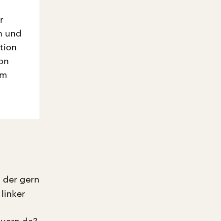
r
n und
tion
on
em
, der gern
linker