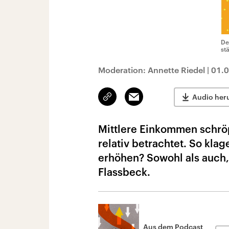
De
st
Moderation: Annette Riedel
|
01.
Link
Email
Audio her
kopieren/teilen
Mittlere Einkommen schröp
relativ betrachtet. So kla
erhöhen? Sowohl als auch,
Flassbeck.
Aus dem Podcast