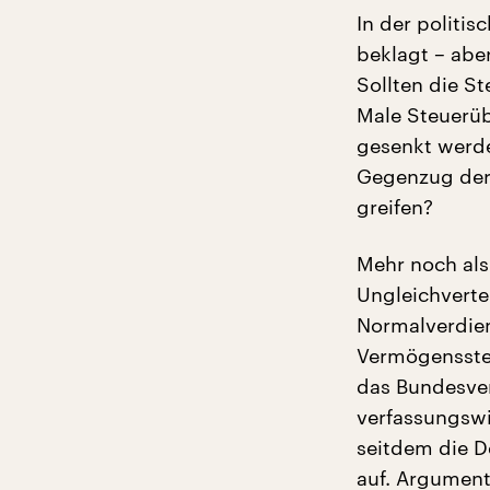
In der politi
beklagt – abe
Sollten die S
Male Steuerüb
gesenkt werde
Gegenzug der 
greifen?
Mehr noch als
Ungleichverte
Normalverdien
Vermögensste
das Bundesver
verfassungswi
seitdem die D
auf. Argument