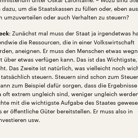
inisterium unter Oskar Lafontaine. – Wozu sind St
 dazu, um die Staatskassen zu füllen oder, eben aus
m umzuverteilen oder auch Verhalten zu steuern?
: Zunächst mal muss der Staat ja irgendetwas h
beck
endwie die Ressourcen, die in einer Volkswirtschaft
erden, aneignen. Er muss den Menschen etwas weg
t über etwas verfügen kann. Das ist das Wichtigste,
t. Das Zweite ist natürlich, was vielleicht noch wich
 tatsächlich steuern. Steuern sind schon zum Steuer
 kann zum Beispiel dafür sorgen, dass die Ergebnisse
a oft extrem ungleich sind, weniger ungleich werden
chte mit die wichtigste Aufgabe des Staates gewese
r öffentliche Güter bereitstellen. Er muss also in
investieren usw.