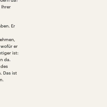
euern da?
 Ihrer
aben. Er
nehmen,
 wofür er
tiger ist:
n da.
 des
. Das ist
n.