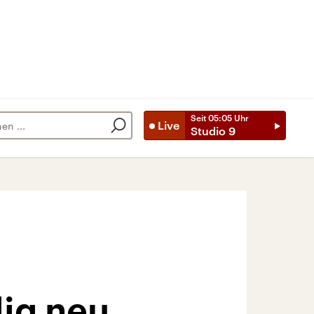
Seit
05:05
Uhr
Live
Studio 9
ig neu