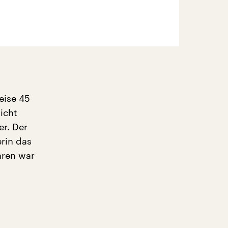
eise 45
icht
er. Der
rin das
hren war