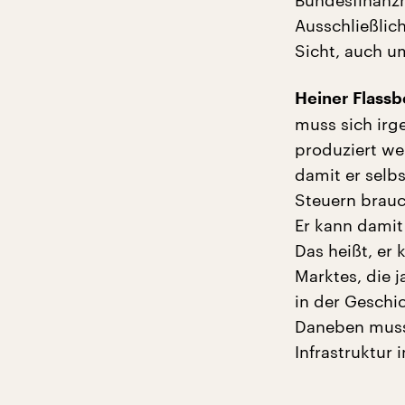
Bundesfinanzm
Ausschließlich
Sicht, auch u
Heiner Flass
muss sich irg
produziert w
damit er selbs
Steuern brauch
Er kann damit
Das heißt, er
Marktes, die j
in der Geschi
Daneben muss e
Infrastruktur 