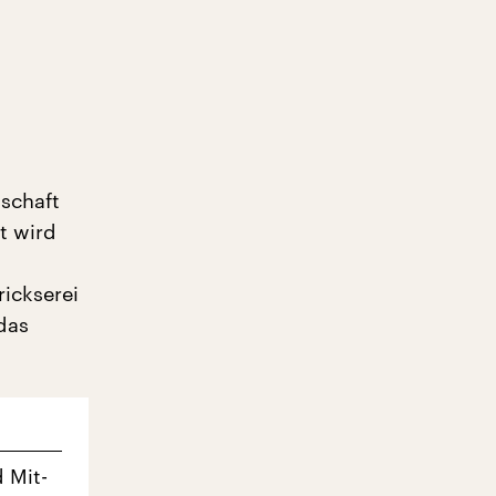
tschaft
t wird
rickserei
das
d Mit-